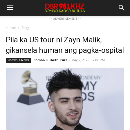
-- ADVERTISEMENT --
Home
Blog
Pila ka US tour ni Zayn Malik,
gikansela human ang pagka-ospital
Bombo Lilibeth Ruiz
-
May 2, 2026 | 2:06 PM
Showbiz News