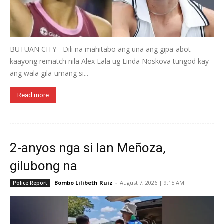
BUTUAN CITY - Dili na mahitabo ang una ang gipa-abot
kaayong rematch nila Alex Eala ug Linda Noskova tungod kay
ang wala gila-umang si...
Read more
2-anyos nga si Ian Meñoza,
gilubong na
Bombo Lilibeth Ruiz
-
August 7, 2026 | 9:15 AM
Police Report