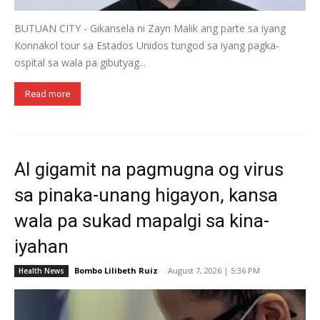
BUTUAN CITY - Gikansela ni Zayn Malik ang parte sa iyang
Konnakol tour sa Estados Unidos tungod sa iyang pagka-
ospital sa wala pa gibutyag...
Read more
AI gigamit na pagmugna og virus
sa pinaka-unang higayon, kansa
wala pa sukad mapalgi sa kina-
iyahan
Bombo Lilibeth Ruiz
-
August 7, 2026 | 5:36 PM
Health News