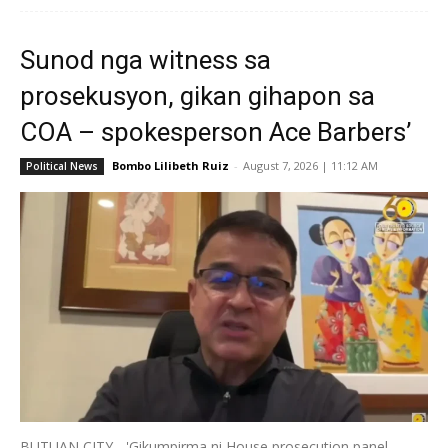
Sunod nga witness sa
prosekusyon, gikan gihapon sa
COA – spokesperson Ace Barbers’
Bombo Lilibeth Ruiz
-
August 7, 2026 | 11:12 AM
Political News
BUTUAN CITY - 'Gikumpirma ni House prosecution panel