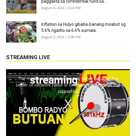
paggasta sa confidential fund sa...
August 4, 2026 | 3:24 PM
Inflation sa Hulyo gibaba-banang moabot og
5.6% ngadto sa 6.6% sumala...
August 2, 2026 | 5:48 PM
STREAMING LIVE
The media could not be loaded, either because the
server or network failed or because the format is not
supported.