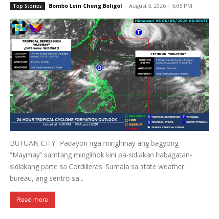
Bombo Lein Cheng Boligol
-
August 6, 2026 | 6:05 PM
Top Stories
BUTUAN CITY- Padayon nga minghinay ang bagyong
“Maymay” samtang minglihok kini pa-sidlakan habagatan-
sidlakang parte sa Cordilleras. Sumala sa state weather
bureau, ang sentro sa...
Read more