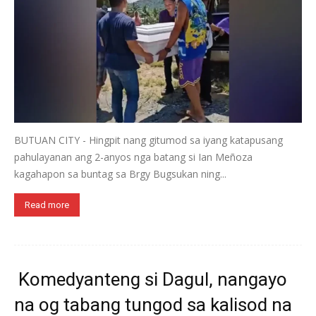
BUTUAN CITY - Hingpit nang gitumod sa iyang katapusang
pahulayanan ang 2-anyos nga batang si Ian Meñoza
kagahapon sa buntag sa Brgy Bugsukan ning...
Read more
Komedyanteng si Dagul, nangayo
na og tabang tungod sa kalisod na