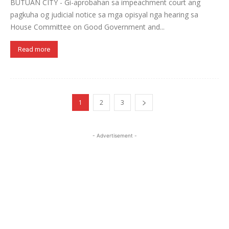
BUTUAN CITY - Gi-aprobahan sa impeachment court ang
pagkuha og judicial notice sa mga opisyal nga hearing sa
House Committee on Good Government and...
Read more
1
2
3
- Advertisement -