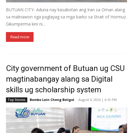
BUTUAN CITY- Aduna nay kasabotan ang Iran sa Oman alang
sa malinawon nga paglayag sa mga barko sa Strait of Hormuz.
Gikumperma kini ni...
Read more
City government of Butuan ug CSU
magtinabangay alang sa Digital
skills ug scholarship system
Bombo Lein Cheng Boligol
-
August 6, 2026 | 6:10 PM
Top Stories