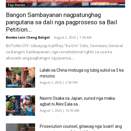
Top Stories
Bangon Sambayanan nagpatunghag
pangutana sa dali nga pagproseso sa Bail
Petition...
Bombo Lein Cheng Boligol
-
August 2, 2026 | 1:54 AM
BUTUAN CITY- Gibutyag ni Jeffrey “Ka Eric” Celiz, Secretary General
sa Bangon Sambayanan, nga constitutional rights sa usa ka
akusado ang paghangyo og piyansa,...
Lalaki sa China mobuga og tubig sulod sa 5 ka
minutos
August 2, 2026 | 2:59 PM
Naomi Osaka sa Japan, sunod nga maka-
agbat ni Alex Eala sa...
August 1, 2026 | 10:45 AM
Prosecution counsel, gitawag nga ‘scam’ ang