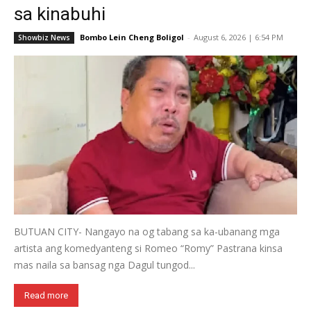
sa kinabuhi
Bombo Lein Cheng Boligol
-
August 6, 2026 | 6:54 PM
Showbiz News
BUTUAN CITY- Nangayo na og tabang sa ka-ubanang mga
artista ang komedyanteng si Romeo “Romy” Pastrana kinsa
mas naila sa bansag nga Dagul tungod...
Read more