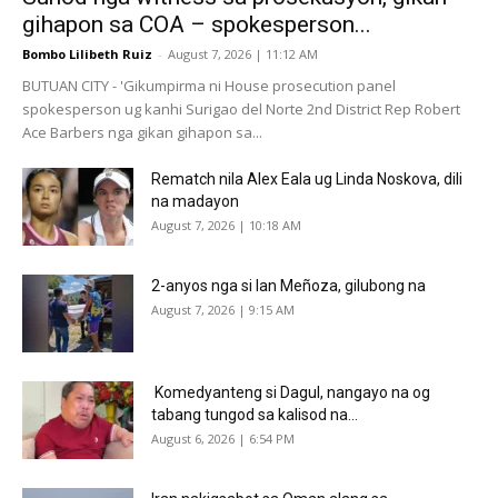
gihapon sa COA – spokesperson...
Bombo Lilibeth Ruiz
-
August 7, 2026 | 11:12 AM
BUTUAN CITY - 'Gikumpirma ni House prosecution panel
spokesperson ug kanhi Surigao del Norte 2nd District Rep Robert
Ace Barbers nga gikan gihapon sa...
Rematch nila Alex Eala ug Linda Noskova, dili
na madayon
August 7, 2026 | 10:18 AM
2-anyos nga si Ian Meñoza, gilubong na
August 7, 2026 | 9:15 AM
Komedyanteng si Dagul, nangayo na og
tabang tungod sa kalisod na...
August 6, 2026 | 6:54 PM