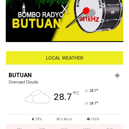
LOCAL WEATHER
BUTUAN
Overcast Clouds
°
28.7
°
C
28.7
°
28.7
78%
3.4m/s
100%