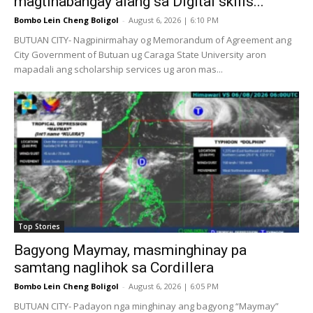
magtinabangay alang sa Digital skills...
Bombo Lein Cheng Boligol
-
August 6, 2026 | 6:10 PM
BUTUAN CITY- Nagpinirmahay og Memorandum of Agreement ang
City Government of Butuan ug Caraga State University aron
mapadali ang scholarship services ug aron mas...
Top Stories
Bagyong Maymay, masminghinay pa
samtang naglihok sa Cordillera
Bombo Lein Cheng Boligol
-
August 6, 2026 | 6:05 PM
BUTUAN CITY- Padayon nga minghinay ang bagyong “Maymay”