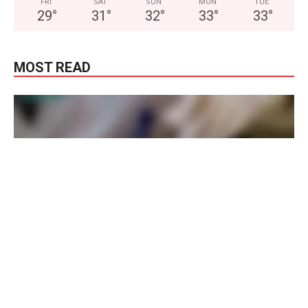
FRI
SAT
SUN
MON
TUE
29
°
31
°
32
°
33
°
33
°
MOST READ
Police Report