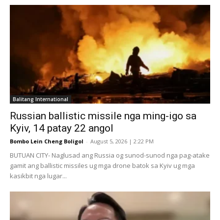
Balitang International
Russian ballistic missile nga ming-igo sa
Kyiv, 14 patay 22 angol
Bombo Lein Cheng Boligol
-
August 5, 2026 | 2:22 PM
BUTUAN CITY- Naglusad ang Russia og sunod-sunod nga pag-atake
gamit ang ballistic missiles ug mga drone batok sa Kyiv ug mga
kasikbit nga lugar...