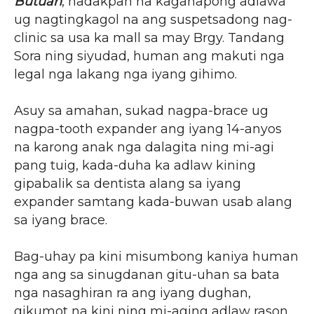
Butuan
, nadakpan na kagahapong adlawa
ug nagtingkagol na ang suspetsadong nag-
clinic sa usa ka mall sa may Brgy. Tandang
Sora ning siyudad, human ang makuti nga
legal nga lakang nga iyang gihimo.
Asuy sa amahan, sukad nagpa-brace ug
nagpa-tooth expander ang iyang 14-anyos
na karong anak nga dalagita ning mi-agi
pang tuig, kada-duha ka adlaw kining
gipabalik sa dentista alang sa iyang
expander samtang kada-buwan usab alang
sa iyang brace.
Bag-uhay pa kini misumbong kaniya human
nga ang sa sinugdanan gitu-uhan sa bata
nga nasaghiran ra ang iyang dughan,
gikumot na kini ning mi-aging adlaw rason