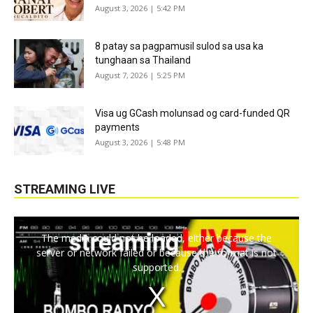
August 3, 2026 | 5:42 PM
8 patay sa pagpamusil sulod sa usa ka
tunghaan sa Thailand
August 7, 2026 | 5:25 PM
Visa ug GCash molunsad og card-funded QR
payments
August 3, 2026 | 5:48 PM
STREAMING LIVE
The media could not be loaded, either because the
server or network failed or because the format is not
supported.