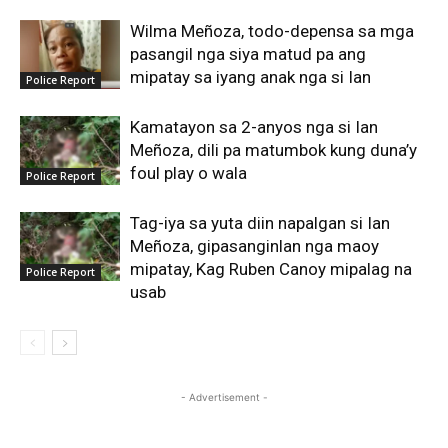
Wilma Meñoza, todo-depensa sa mga
pasangil nga siya matud pa ang
mipatay sa iyang anak nga si Ian
Police Report
Kamatayon sa 2-anyos nga si Ian
Meñoza, dili pa matumbok kung duna’y
foul play o wala
Police Report
Tag-iya sa yuta diin napalgan si Ian
Meñoza, gipasanginlan nga maoy
mipatay, Kag Ruben Canoy mipalag na
Police Report
usab
- Advertisement -