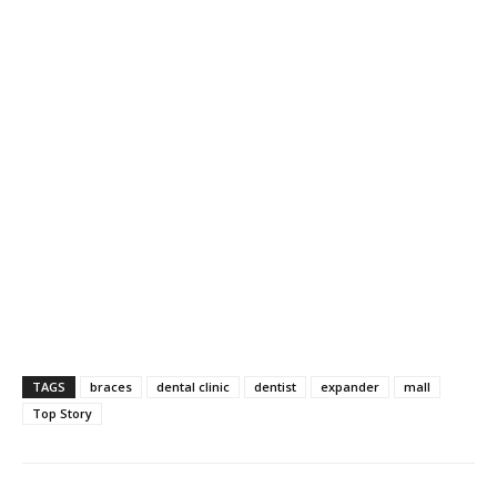
TAGS
braces
dental clinic
dentist
expander
mall
Top Story