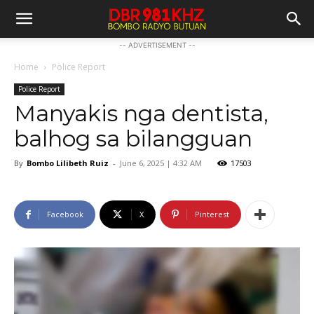
-- ADVERTISEMENT --
Home
Police Report
Police Report
Manyakis nga dentista,
balhog sa bilangguan
By
Bombo Lilibeth Ruiz
-
June 6, 2025 | 4:32 AM
17503
Facebook
X
Pinterest