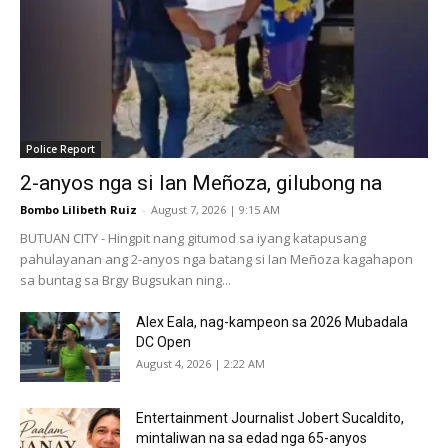
Police Report
2-anyos nga si Ian Meñoza, gilubong na
Bombo Lilibeth Ruiz
-
August 7, 2026 | 9:15 AM
BUTUAN CITY - Hingpit nang gitumod sa iyang katapusang
pahulayanan ang 2-anyos nga batang si Ian Meñoza kagahapon
sa buntag sa Brgy Bugsukan ning...
Alex Eala, nag-kampeon sa 2026 Mubadala
DC Open
August 4, 2026 | 2:22 AM
Entertainment Journalist Jobert Sucaldito,
mintaliwan na sa edad nga 65-anyos