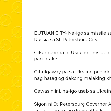
BUTUAN CITY-
Na-igo sa missile s
Russia sa St. Petersburg City.
Gikumperma ni Ukraine President
pag-atake.
Gihulgaway pa sa Ukraine preside
nag hatag og dakong malaking kita
Gawas niini, na-igo usab sa Ukrain
Sigon ni St. Petersburg Governor
anaa sa “massive drone attack”.