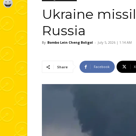
Ukraine missil
Russia
By
Bombo Lein Cheng Boligol
-
July 5, 2026 | 1:14 AM
Facebook
X
Share