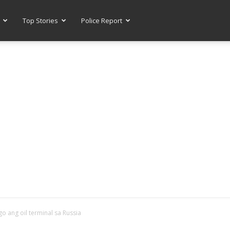
Top Stories
Police Report
-- ADVERTISEMENT --
go ang oil terminal sa Russia