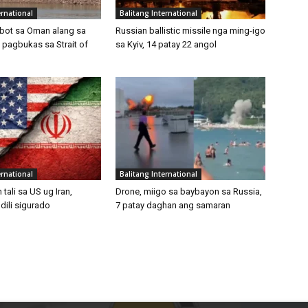
ernational
Balitang International
abot sa Oman alang sa
Russian ballistic missile nga ming-igo
pagbukas sa Strait of
sa Kyiv, 14 patay 22 angol
ernational
Balitang International
ali sa US ug Iran,
Drone, miigo sa baybayon sa Russia,
dili sigurado
7 patay daghan ang samaran