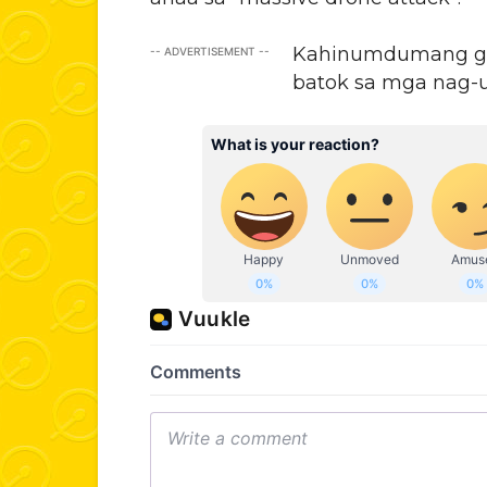
Kahinumdumang gip
-- ADVERTISEMENT --
batok sa mga nag-u