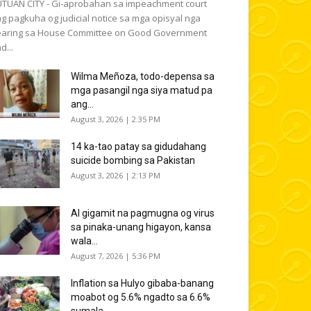
TUAN CITY - Gi-aprobahan sa impeachment court
g pagkuha og judicial notice sa mga opisyal nga
aring sa House Committee on Good Government
d...
Wilma Meñoza, todo-depensa sa
mga pasangil nga siya matud pa
ang...
August 3, 2026 | 2:35 PM
14 ka-tao patay sa gidudahang
suicide bombing sa Pakistan
August 3, 2026 | 2:13 PM
AI gigamit na pagmugna og virus
sa pinaka-unang higayon, kansa
wala...
August 7, 2026 | 5:36 PM
Inflation sa Hulyo gibaba-banang
moabot og 5.6% ngadto sa 6.6%