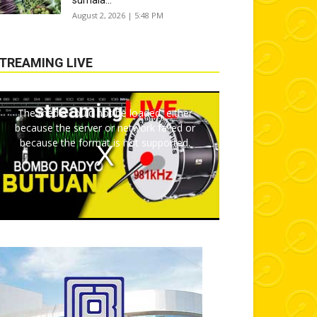
sumala...
August 2, 2026 | 5:48 PM
TREAMING LIVE
The media could not be loaded, either
because the server or network failed or
because the format is not supported.