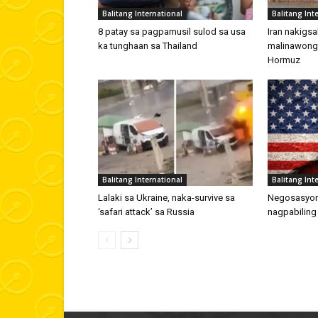
Balitang International
Balitang Int
8 patay sa pagpamusil sulod sa usa
Iran nakigs
ka tunghaan sa Thailand
malinawong 
Hormuz
Balitang International
Balitang Int
Lalaki sa Ukraine, naka-survive sa
Negosasyon t
‘safari attack’ sa Russia
nagpabiling 