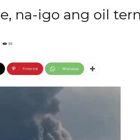
e, na-igo ang oil ter
35
Pinterest
WhatsApp