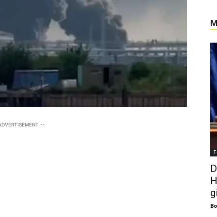
M
 ADVERTISEMENT --
T
D
H
g
Bo