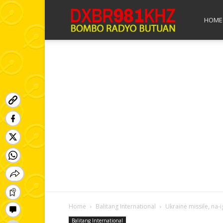
Bombo
HOME
Radyo
Butuan
Home
Balitang International
Ukraine missile, na-i
Balitang International