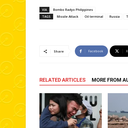
VIA
Bombo Radyo Philippines
TAGS
Missile Attack
Oil terminal
Russia
T
Facebook
X
Share
RELATED ARTICLES
MORE FROM A