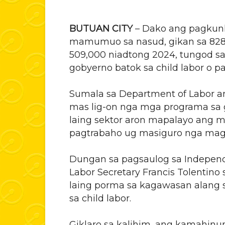
BUTUAN CITY
– Dako ang pagkun
mamumuo sa nasud, gikan sa 828,
509,000 niadtong 2024, tungod 
gobyerno batok sa child labor o 
Sumala sa Department of Labor an
mas lig-on nga mga programa sa 
laing sektor aron mapalayo ang 
pagtrabaho ug masiguro nga magpa
Dungan sa pagsaulog sa Indepen
Labor Secretary Francis Tolentin
laing porma sa kagawasan alang
sa child labor.
Giklaro sa kalihim, ang kamahin