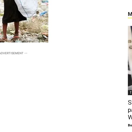
M
 ADVERTISEMENT --
T
S
p
W
Bo