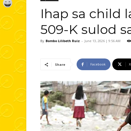
Ihap sa child 
509-K sulod s
By
Bombo Lilibeth Ruiz
-
June 13, 2026 | 9:56 AM
Facebook
X
Share