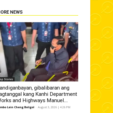
ORE NEWS
op Stories
andiganbayan, gibalibaran ang
agtanggal kang Kanhi Department
orks and Highways Manuel...
mbo Lein Cheng Boligol
-
August 3, 2026 | 4:26 PM