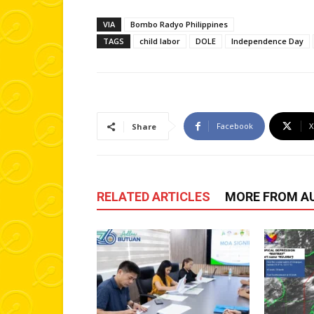
VIA
Bombo Radyo Philippines
TAGS
child labor
DOLE
Independence Day
Facebook
X
Share
RELATED ARTICLES
MORE FROM A