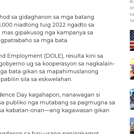
BU
Di
ka
hod sa gidaghanon sa mga batang
Se
000 niadtong tuig 2022 ngadto sa
sa mas gipakusog nga kampanya sa
pagpatrabaho sa mga bata.
d Employment (DOLE), resulta kini sa
gobyerno ug sa kooperasyon sa nagkalain-
mga bata gikan sa mapahimuslanong
bilin sila sa eskwelahan.
dence Day kagahapon, nanawagan si
o sa publiko nga mutabang sa pagmugna sa
 sa kabatan-onan—ang kagawasan gikan
ungdanon sa hini-usang paningkamot