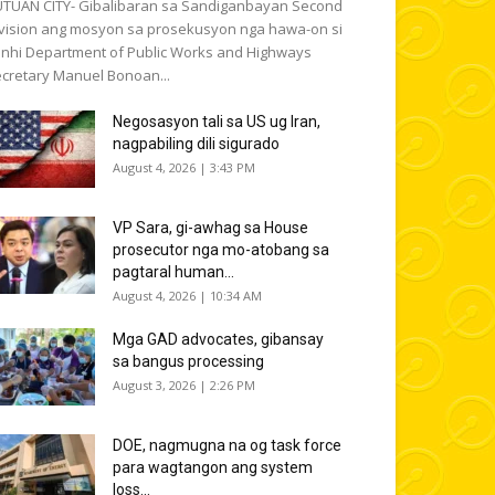
TUAN CITY- Gibalibaran sa Sandiganbayan Second
vision ang mosyon sa prosekusyon nga hawa-on si
nhi Department of Public Works and Highways
cretary Manuel Bonoan...
Negosasyon tali sa US ug Iran,
nagpabiling dili sigurado
August 4, 2026 | 3:43 PM
VP Sara, gi-awhag sa House
prosecutor nga mo-atobang sa
pagtaral human...
August 4, 2026 | 10:34 AM
Mga GAD advocates, gibansay
sa bangus processing
August 3, 2026 | 2:26 PM
DOE, nagmugna na og task force
para wagtangon ang system
loss...