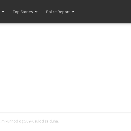
Top Stories
Police Report
-- ADVERTISEMENT --
as, mikunhod og 509-K sulod sa duha...