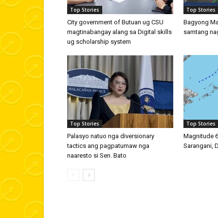
Top Stories
Top Stories
City government of Butuan ug CSU
Bagyong Ma
magtinabangay alang sa Digital skills
samtang nag
ug scholarship system
Top Stories
Top Stories
Palasyo natuo nga diversionary
Magnitude 6
tactics ang pagpatumaw nga
Sarangani, 
naaresto si Sen. Bato