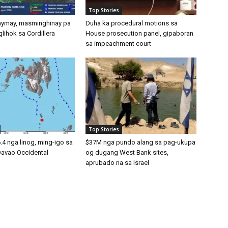
Top Stories
ymay, masminghinay pa
Duha ka procedural motions sa
lihok sa Cordillera
House prosecution panel, gipaboran
sa impeachment court
Top Stories
.4 nga linog, ming-igo sa
$37M nga pundo alang sa pag-ukupa
Davao Occidental
og dugang West Bank sites,
aprubado na sa Israel