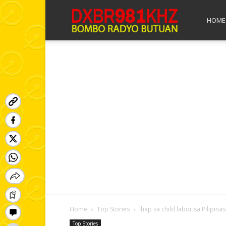
Bombo
HOME
Radyo
Butuan
Home
Top Stories
Ihap sa child labor sa Pilipin
Top Stories