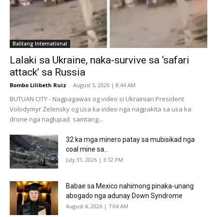
Balitang International
Lalaki sa Ukraine, naka-survive sa ‘safari
attack’ sa Russia
Bombo Lilibeth Ruiz
-
August 5, 2026 | 8:44 AM
BUTUAN CITY - Nagpagawas og video si Ukrainian President
Volodymyr Zelensky og usa ka video nga nagpakita sa usa ka
drone nga naglupad samtang...
32 ka mga minero patay sa mubisikad nga
coal mine sa...
July 31, 2026 | 3:12 PM
Babae sa Mexico nahimong pinaka-unang
abogado nga adunay Down Syndrome
August 4, 2026 | 7:04 AM