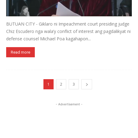
BUTUAN CITY - Giklaro ni Impeachment court presiding judge
Chiz Escudero nga wala’y conflict of interest ang pagdalikyat ni
defense counsel Michael Poa kagahapon...
Read more
1
2
3
- Advertisement -