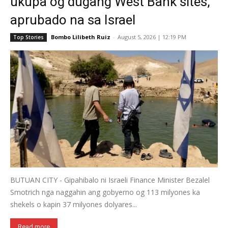
ukupa og dugang West Bank sites,
aprubado na sa Israel
Bombo Lilibeth Ruiz
-
August 5, 2026 | 12:19 PM
Top Stories
BUTUAN CITY - Gipahibalo ni Israeli Finance Minister Bezalel
Smotrich nga naggahin ang gobyerno og 113 milyones ka
shekels o kapin 37 milyones dolyares...
Read more