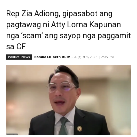
Rep Zia Adiong, gipasabot ang
pagtawag ni Atty Lorna Kapunan
nga ‘scam’ ang sayop nga paggamit
sa CF
Bombo Lilibeth Ruiz
-
August 5, 2026 | 2:05 PM
Political News