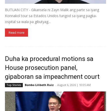
BUTUAN CITY - Gikansela ni Zayn Malik ang parte sa iyang
Konnakol tour sa Estados Unidos tungod sa iyang pagka-
ospital sa wala pa gibutyag...
Read more
Duha ka procedural motions sa
House prosecution panel,
gipaboran sa impeachment court
Bombo Lilibeth Ruiz
-
August 6, 2026 | 10:05 AM
Top Stories