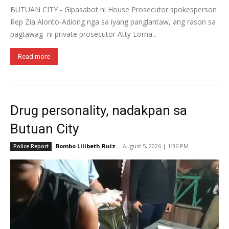
BUTUAN CITY - Gipasabot ni House Prosecutor spokesperson
Rep Zia Alonto-Adiong nga sa iyang panglantaw, ang rason sa
pagtawag ni private prosecutor Atty Lorna...
Read more
Drug personality, nadakpan sa
Butuan City
Bombo Lilibeth Ruiz
-
August 5, 2026 | 1:36 PM
Police Report