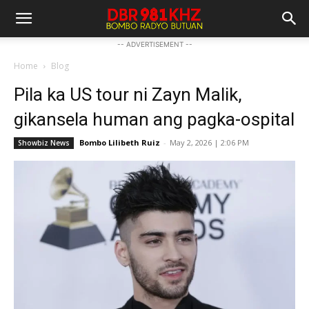
-- ADVERTISEMENT --
Home
Blog
Pila ka US tour ni Zayn Malik,
gikansela human ang pagka-ospital
Bombo Lilibeth Ruiz
-
May 2, 2026 | 2:06 PM
Showbiz News