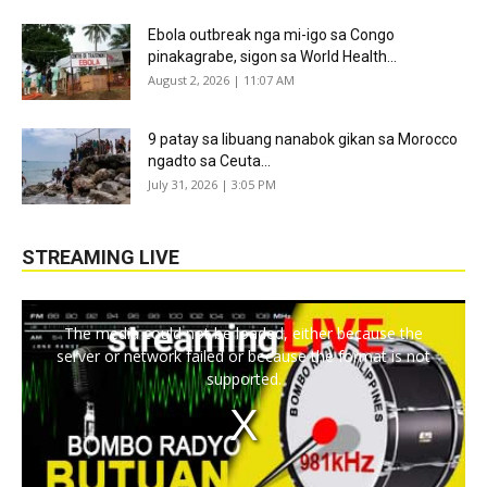
Ebola outbreak nga mi-igo sa Congo
pinakagrabe, sigon sa World Health...
August 2, 2026 | 11:07 AM
9 patay sa libuang nanabok gikan sa Morocco
ngadto sa Ceuta...
July 31, 2026 | 3:05 PM
STREAMING LIVE
The media could not be loaded, either because the
server or network failed or because the format is not
supported.