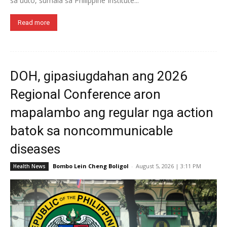
sa udto, sumala sa Philippine Institute...
Read more
DOH, gipasiugdahan ang 2026
Regional Conference aron
mapalambo ang regular nga action
batok sa noncommunicable
diseases
Bombo Lein Cheng Boligol
-
August 5, 2026 | 3:11 PM
Health News