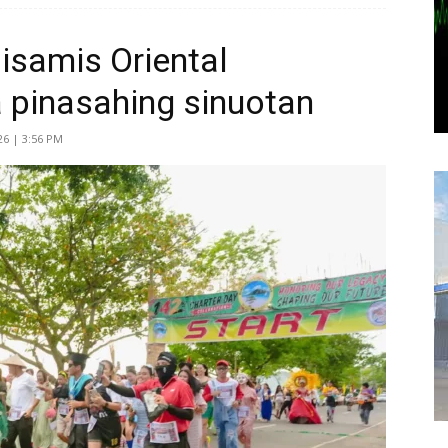
Misamis Oriental
 pinasahing sinuotan
26 | 3:56 PM