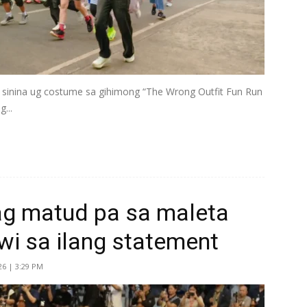
inina ug costume sa gihimong “The Wrong Outfit Fun Run
...
g matud pa sa maleta
wi sa ilang statement
26 | 3:29 PM