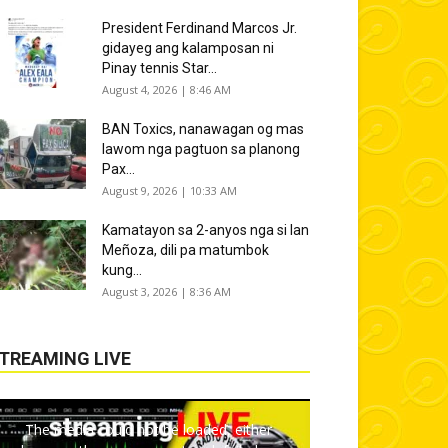
President Ferdinand Marcos Jr.
gidayeg ang kalamposan ni
Pinay tennis Star...
August 4, 2026 | 8:46 AM
BAN Toxics, nanawagan og mas
lawom nga pagtuon sa planong
Pax...
August 9, 2026 | 10:33 AM
Kamatayon sa 2-anyos nga si Ian
Meñoza, dili pa matumbok
kung...
August 3, 2026 | 8:36 AM
TREAMING LIVE
The media could not be loaded, either