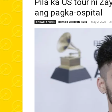
Pila ka US tour ni Z
ang pagka-ospital
Bombo Lilibeth Ruiz
-
May 2, 2026 | 2
Showbiz News