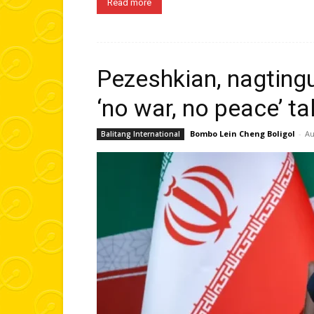
Read more
Pezeshkian, nagtin
‘no war, no peace’ t
Bombo Lein Cheng Boligol
-
Au
Balitang International