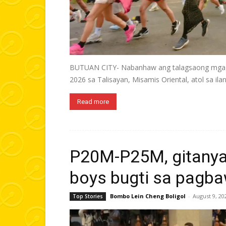
BUTUAN CITY- Nabanhaw ang talagsaong mga s
2026 sa Talisayan, Misamis Oriental, atol sa ilang
Read more
P20M-P25M, gitanya
boys bugti sa pagba
Bombo Lein Cheng Boligol
-
August 9, 20
Top Stories