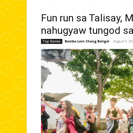
Fun run sa Talisay, 
nahugyaw tungod sa
Bombo Lein Cheng Boligol
-
August 9, 20
Top Stories