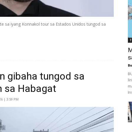
te sa iyang Konnakol tour sa Estados Unidos tungod sa
T
M
s
Bo
on gibaha tungod sa
BU
li
n sa Habagat
ma
In
26 | 3:59 PM