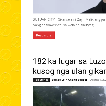
BUTUAN CITY - Gikansela ni Zayn Malik ang par
iyang pagka-ospital sa wala pa gibutyag...
Read more
182 ka lugar sa Luz
kusog nga ulan gika
Bombo Lein Cheng Boligol
-
August 9, 20
Top Stories