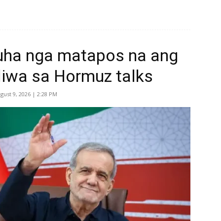
guha nga matapos na ang
aliwa sa Hormuz talks
gust 9, 2026 | 2:28 PM