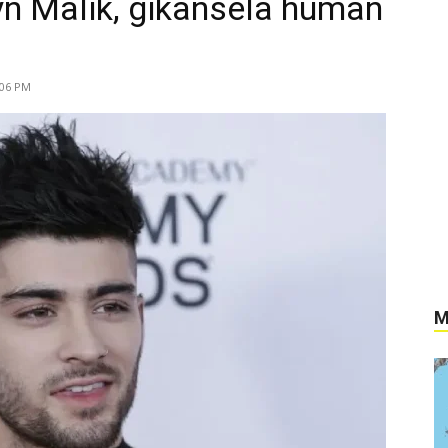
ayn Malik, gikansela human
:06 PM
M