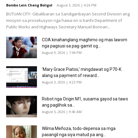
Bombo Lein Cheng Boligol
-
August 3, 2026 | 4:26 PM
BUTUAN CITY- Gibalibaran sa Sandiganbayan Second Division ang
mosyon sa prosekusyon nga hawa-on si kanhi Department of
Public Works and Highways Secretary Manuel Bonoan...
COA kinahanglang maghimo og mas lawom
nga pagsusi sa pag-gamit og...
August 9, 2026 | 7:44 PM
‘Mary Grace Piatos,’ mingdawat og P70-K
alang sa payment of reward...
August 3, 2026 | 4:23 PM
Robot nga Origin M1, susama gayod sa tawo
ang paglihok sa...
August 5, 2026 | 9:40 AM
Wilma Meñoza, todo-depensa sa mga
pasangil nga siya matud pa ang...