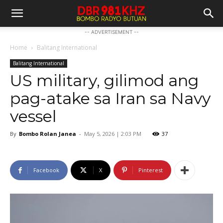
-- ADVERTISEMENT --
Home
Balitang International
Balitang International
US military, gilimod ang
pag-atake sa Iran sa Navy
vessel
By
Bombo Rolan Janea
-
May 5, 2026 | 2:03 PM
37
Facebook
X
Pinterest