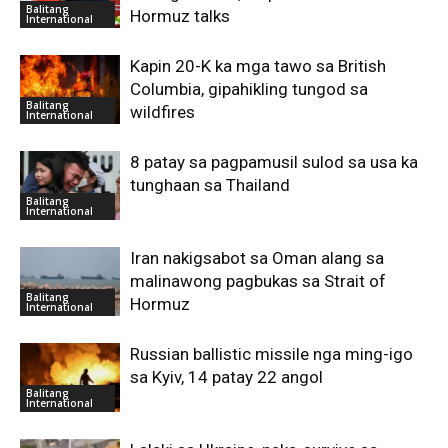
Balitang
Hormuz talks
International
Kapin 20-K ka mga tawo sa British
Columbia, gipahikling tungod sa
Balitang
wildfires
International
8 patay sa pagpamusil sulod sa usa ka
tunghaan sa Thailand
Balitang
International
Iran nakigsabot sa Oman alang sa
malinawong pagbukas sa Strait of
Balitang
Hormuz
International
Russian ballistic missile nga ming-igo
sa Kyiv, 14 patay 22 angol
Balitang
International