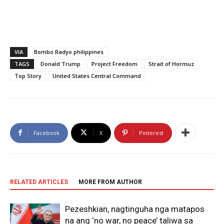
VIA
Bombo Radyo philippines
TAGS
Donald Trump
Project Freedom
Strait of Hormuz
Top Story
United States Central Command
Facebook
X
Pinterest
RELATED ARTICLES
MORE FROM AUTHOR
Pezeshkian, nagtinguha nga matapos
na ang ‘no war, no peace’ taliwa sa