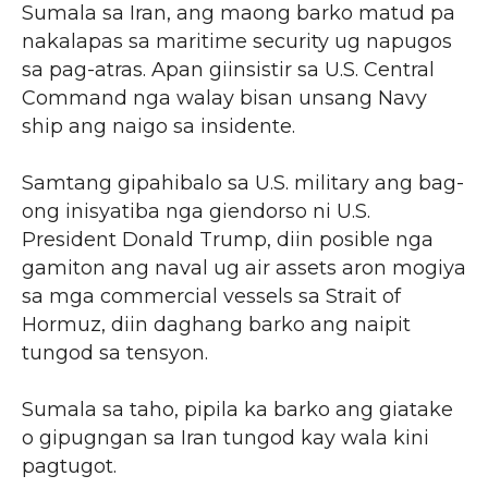
Sumala sa Iran, ang maong barko matud pa
nakalapas sa maritime security ug napugos
sa pag-atras. Apan giinsistir sa U.S. Central
Command nga walay bisan unsang Navy
ship ang naigo sa insidente.
Samtang gipahibalo sa U.S. military ang bag-
ong inisyatiba nga giendorso ni U.S.
President Donald Trump, diin posible nga
gamiton ang naval ug air assets aron mogiya
sa mga commercial vessels sa Strait of
Hormuz, diin daghang barko ang naipit
tungod sa tensyon.
Sumala sa taho, pipila ka barko ang giatake
o gipugngan sa Iran tungod kay wala kini
pagtugot.