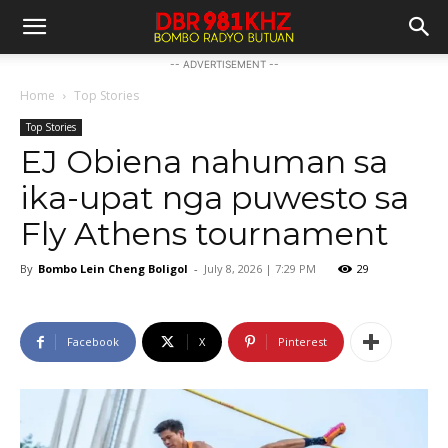
-- ADVERTISEMENT --
Home
Top Stories
Top Stories
EJ Obiena nahuman sa
ika-upat nga puwesto sa
Fly Athens tournament
By
Bombo Lein Cheng Boligol
-
July 8, 2026 | 7:29 PM
29
Facebook
X
Pinterest