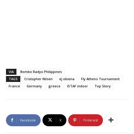
VIA
Bombo Radyo Philippines
TAGS
Cristopher Nilsen
ej obiena
Fly Athens Tournament
France
Germany
greece
ISTAF indoor
Top Story
Facebook
X
Pinterest