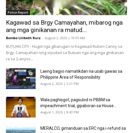
Police Report
Kagawad sa Brgy Camayahan, mibarog nga
ang mga ginikanan ra matud...
Bombo Lilibeth Ruiz
-
August 2, 2026 | 10:05 AM
BUTUAN CITY - Hugot nga gibarugan ni Kagawad Ruben Canoy sa
Brgy. Camayahan ning siyudad sa Butuan nga ang mga ginikanan
ra sa 2-anyos...
Laeng bagyo namatikdan na usab gawas sa
Philippine Area of Responsibility
August 2, 2026 | 2:21 PM
Wala paghisgot, pagsulod ni PBBM sa
impeachment trial, gipaboran sa House...
August 1, 2026 | 8:43 PM
MERALCO, gimanduan sa ERC nga i-refund sa