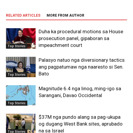
RELATED ARTICLES
MORE FROM AUTHOR
Duha ka procedural motions sa House
prosecution panel, gipaboran sa
impeachment court
Top Stories
Palasyo natuo nga diversionary tactics
ang pagpatumaw nga naaresto si Sen.
Bato
Top Stories
Magnitude 6.4 nga linog, ming-igo sa
Sarangani, Davao Occidental
Top Stories
$37M nga pundo alang sa pag-ukupa
og dugang West Bank sites, aprubado
na sa Israel
Top Stories