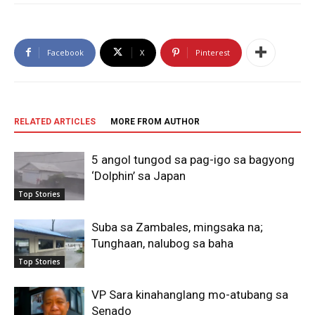
Facebook
X
Pinterest
RELATED ARTICLES
MORE FROM AUTHOR
5 angol tungod sa pag-igo sa bagyong
‘Dolphin’ sa Japan
Top Stories
Suba sa Zambales, mingsaka na;
Tunghaan, nalubog sa baha
Top Stories
VP Sara kinahanglang mo-atubang sa
Senado