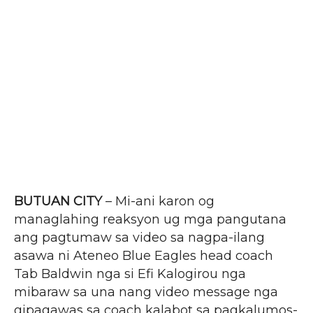
BUTUAN CITY
– Mi-ani karon og
managlahing reaksyon ug mga pangutana
ang pagtumaw sa video sa nagpa-ilang
asawa ni Ateneo Blue Eagles head coach
Tab Baldwin nga si Efi Kalogirou nga
mibaraw sa una nang video message nga
gipagawas sa coach kalabot sa pagkalumos-