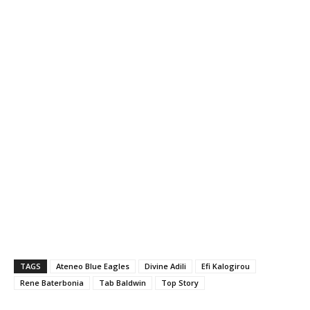
TAGS
Ateneo Blue Eagles
Divine Adili
Efi Kalogirou
Rene Baterbonia
Tab Baldwin
Top Story