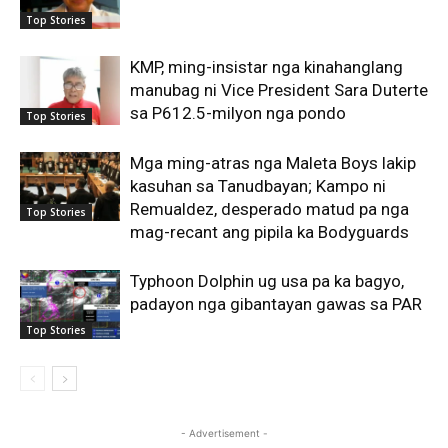
Top Stories
KMP, ming-insistar nga kinahanglang
manubag ni Vice President Sara Duterte
sa P612.5-milyon nga pondo
Top Stories
Mga ming-atras nga Maleta Boys lakip
kasuhan sa Tanudbayan; Kampo ni
Remualdez, desperado matud pa nga
Top Stories
mag-recant ang pipila ka Bodyguards
Typhoon Dolphin ug usa pa ka bagyo,
padayon nga gibantayan gawas sa PAR
Top Stories
- Advertisement -