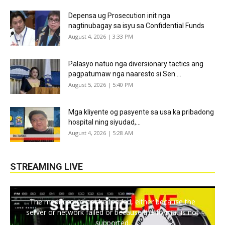
Depensa ug Prosecution init nga
nagtinubagay sa isyu sa Confidential Funds
August 4, 2026 | 3:33 PM
Palasyo natuo nga diversionary tactics ang
pagpatumaw nga naaresto si Sen....
August 5, 2026 | 5:40 PM
Mga kliyente og pasyente sa usa ka pribadong
hospital ning siyudad,...
August 4, 2026 | 5:28 AM
STREAMING LIVE
The media could not be loaded, either because the
server or network failed or because the format is not
supported.