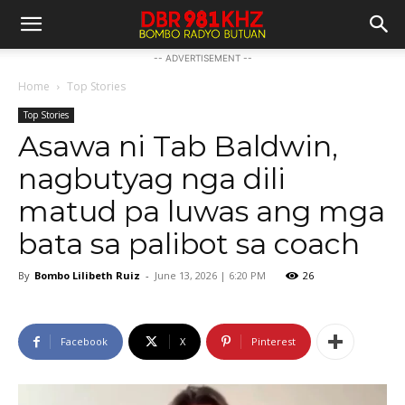
-- ADVERTISEMENT --
Home
Top Stories
Top Stories
Asawa ni Tab Baldwin,
nagbutyag nga dili
matud pa luwas ang mga
bata sa palibot sa coach
By
Bombo Lilibeth Ruiz
-
June 13, 2026 | 6:20 PM
26
Facebook
X
Pinterest