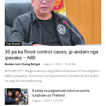
Top Stories
30 pa ka flood control cases, gi-andam nga
ipasaka – NBI
Bombo Lein Cheng Boligol
-
August 4, 2026 | 10:49 AM
BUTUAN CITY- Magpasaka pa ang National Bureau of Investigation
(NBI) og dugang 30 ka kaso sa Department of Justice (DOJ) kalabot
sa mga ma-anomalosong...
8 patay sa pagpamusil sulod sa usa ka
tunghaan sa Thailand
August 7, 2026 | 5:25 PM