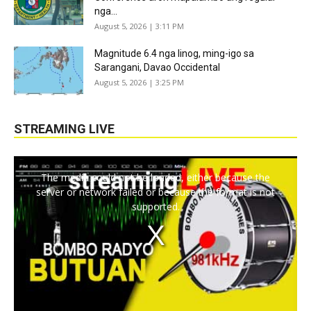
nga...
August 5, 2026 | 3:11 PM
Magnitude 6.4 nga linog, ming-igo sa
Sarangani, Davao Occidental
August 5, 2026 | 3:25 PM
STREAMING LIVE
The media could not be loaded, either because the
server or network failed or because the format is not
supported.