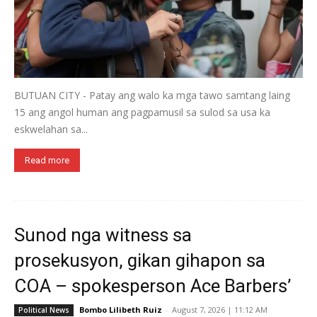
BUTUAN CITY - Patay ang walo ka mga tawo samtang laing
15 ang angol human ang pagpamusil sa sulod sa usa ka
eskwelahan sa...
Read more
Sunod nga witness sa
prosekusyon, gikan gihapon sa
COA – spokesperson Ace Barbers’
Bombo Lilibeth Ruiz
-
August 7, 2026 | 11:12 AM
Political News