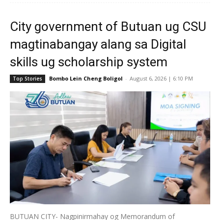
City government of Butuan ug CSU
magtinabangay alang sa Digital
skills ug scholarship system
Bombo Lein Cheng Boligol
-
August 6, 2026 | 6:10 PM
Top Stories
BUTUAN CITY- Nagpinirmahay og Memorandum of