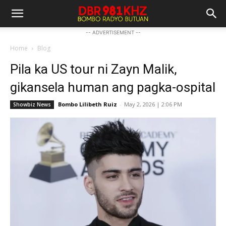
-- ADVERTISEMENT --
Home
Blog
Pila ka US tour ni Zayn Malik,
gikansela human ang pagka-ospital
Bombo Lilibeth Ruiz
-
May 2, 2026 | 2:06 PM
Showbiz News