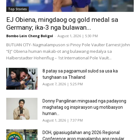
Top Stories
EJ Obiena, mingdaog og gold medal sa
Germany; ika-3 nga bulawan...
Bombo Lein Cheng Boligol
-
August 1, 2026 | 5:30 PM
BUTUAN CITY- Nagmalampuson si Pinoy Pole Vaulter Earnest John
“EJ” Obiena human makab-ot ang bulawang medalya sa
Halberstadter Hohenflug – 1st International Pole Vault...
8 patay sa pagpamusil sulod sa usa ka
tunghaan sa Thailand
August 7, 2026 | 5:25 PM
Donny Pangilinan mingsaad nga padayong
maghatag og inspirasyon ug motibasyon
human...
August 1, 2026 | 7:37 PM
DOH, gipasiugdahan ang 2026 Regional
Conference aron mapalambo ang regular