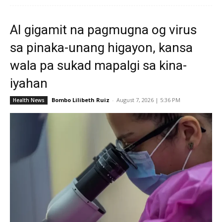
AI gigamit na pagmugna og virus
sa pinaka-unang higayon, kansa
wala pa sukad mapalgi sa kina-
iyahan
Bombo Lilibeth Ruiz
-
August 7, 2026 | 5:36 PM
Health News