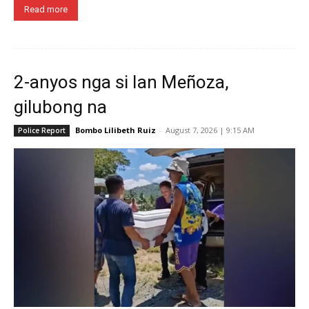
Read more
2-anyos nga si Ian Meñoza,
gilubong na
Bombo Lilibeth Ruiz
-
August 7, 2026 | 9:15 AM
Police Report