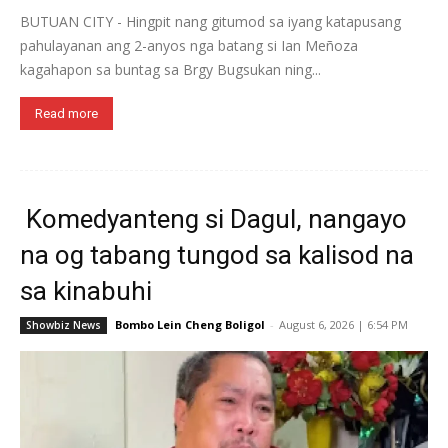
BUTUAN CITY - Hingpit nang gitumod sa iyang katapusang
pahulayanan ang 2-anyos nga batang si Ian Meñoza
kagahapon sa buntag sa Brgy Bugsukan ning...
Read more
Komedyanteng si Dagul, nangayo
na og tabang tungod sa kalisod na
sa kinabuhi
Bombo Lein Cheng Boligol
-
August 6, 2026 | 6:54 PM
Showbiz News