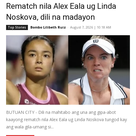
Rematch nila Alex Eala ug Linda
Noskova, dili na madayon
Bombo Lilibeth Ruiz
-
August 7, 2026 | 10:18 AM
Top Stories
BUTUAN CITY - Dili na mahitabo ang una ang gipa-abot
kaayong rematch nila Alex Eala ug Linda Noskova tungod kay
ang wala gila-umang si...