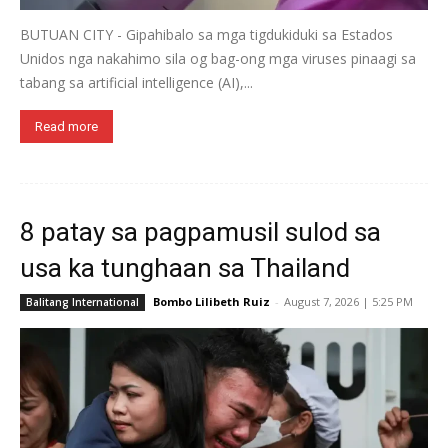
BUTUAN CITY - Gipahibalo sa mga tigdukiduki sa Estados
Unidos nga nakahimo sila og bag-ong mga viruses pinaagi sa
tabang sa artificial intelligence (AI),...
Read more
8 patay sa pagpamusil sulod sa
usa ka tunghaan sa Thailand
Bombo Lilibeth Ruiz
-
August 7, 2026 | 5:25 PM
Balitang International