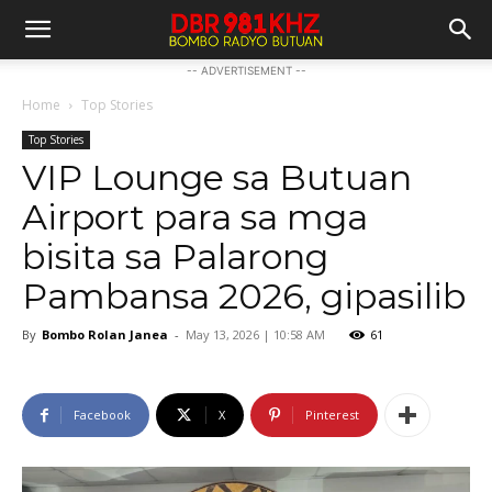
-- ADVERTISEMENT --
Home
Top Stories
Top Stories
VIP Lounge sa Butuan
Airport para sa mga
bisita sa Palarong
Pambansa 2026, gipasilib
By
Bombo Rolan Janea
-
May 13, 2026 | 10:58 AM
61
Facebook
X
Pinterest