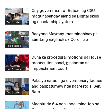
City government of Butuan ug CSU
magtinabangay alang sa Digital skills
ug scholarship system
Top Stories
Bagyong Maymay, masminghinay pa
samtang naglihok sa Cordillera
Top Stories
Duha ka procedural motions sa House
prosecution panel, gipaboran sa
impeachment court
Top Stories
Palasyo natuo nga diversionary tactics
ang pagpatumaw nga naaresto si Sen.
Bato
Top Stories
Magnitude 6.4 nga linog, ming-igo sa