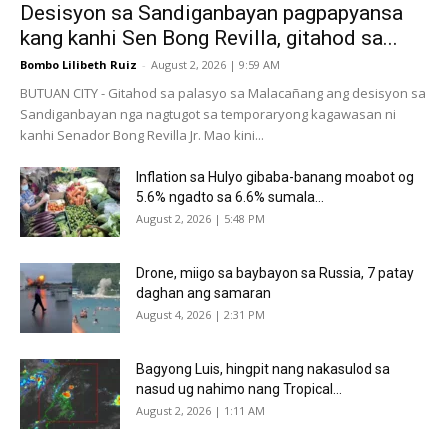
Desisyon sa Sandiganbayan pagpapyansa
kang kanhi Sen Bong Revilla, gitahod sa...
Bombo Lilibeth Ruiz
-
August 2, 2026 | 9:59 AM
BUTUAN CITY - Gitahod sa palasyo sa Malacañang ang desisyon sa
Sandiganbayan nga nagtugot sa temporaryong kagawasan ni
kanhi Senador Bong Revilla Jr. Mao kini...
Inflation sa Hulyo gibaba-banang moabot og
5.6% ngadto sa 6.6% sumala...
August 2, 2026 | 5:48 PM
Drone, miigo sa baybayon sa Russia, 7 patay
daghan ang samaran
August 4, 2026 | 2:31 PM
Bagyong Luis, hingpit nang nakasulod sa
nasud ug nahimo nang Tropical...
August 2, 2026 | 1:11 AM