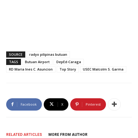
SOURCE
radyo pilipinas butuan
TAGS
Butuan Airport
DepEd-Caraga
RD Maria Ines C. Asuncion
Top Story
USEC Malcolm S. Garma
Facebook
X
Pinterest
RELATED ARTICLES
MORE FROM AUTHOR