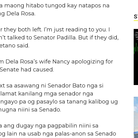
sa maong hitabo tungod kay natapos na
ng Dela Rosa.
S
r they both left. I’m just reading to you. I
’t talked to Senator Padilla. But if they did,
yetano said.
m Dela Rosa’s wife Nancy apologizing for
e Senate had caused.
xt sa asawang ni Senador Bato nga si
lamat kanilang mga senador nga
ngayo pa og pasaylo sa tanang kalibog ug
gna niini sa Senado.
 ang dugay nga pagpabilin niini sa
g lain na usab nga palas-anon sa Senado