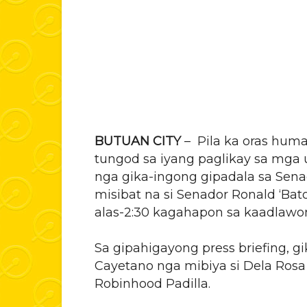
BUTUAN CITY
– Pila ka oras hum
tungod sa iyang paglikay sa mga
nga gika-ingong gipadala sa Sena
misibat na si Senador Ronald ‘Ba
alas-2:30 kagahapon sa kaadlawo
Sa gipahigayong press briefing, g
Cayetano nga mibiya si Dela Rosa
Robinhood Padilla.