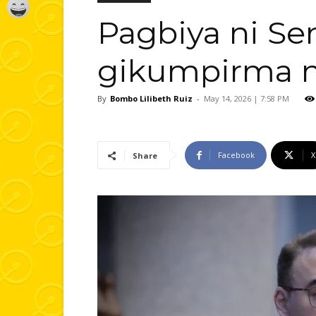
Pagbiya ni Se
gikumpirma ni
By
Bombo Lilibeth Ruiz
-
May 14, 2026 | 7:58 PM
Facebook
X
Share