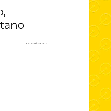
o,
etano
- Advertisement -