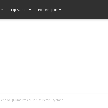
Top Stories
Police Report
-- ADVERTISEMENT --
 Senado, gikumpirma ni SP Alan Peter Cayetano