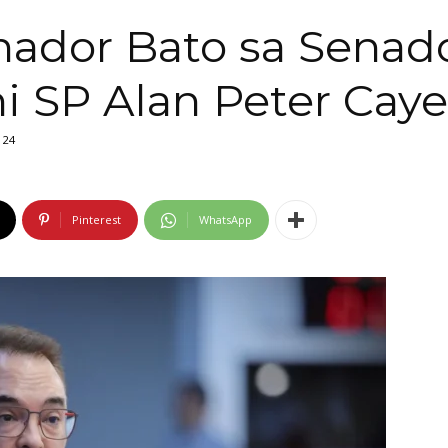
nador Bato sa Senad
 SP Alan Peter Cay
24
Pinterest
WhatsApp