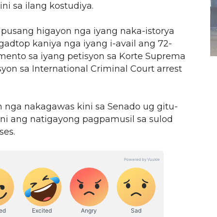
ni sa ilang kostudiya.
apusang higayon nga iyang naka-istorya
gadtop kaniya nga iyang i-avail ang 72-
ento sa iyang petisyon sa Korte Suprema
 sa International Criminal Court arrest
n nga nakagawas kini sa Senado ug gitu-
ni ang natigayong pagpamusil sa sulod
ses.