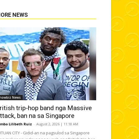
ORE NEWS
howbiz News
ritish trip-hop band nga Massive
ttack, ban na sa Singapore
mbo Lilibeth Ruiz
-
August 2, 2026 | 11:18 AM
TUAN CITY - Gidid-an na pagsulod sa Singapore