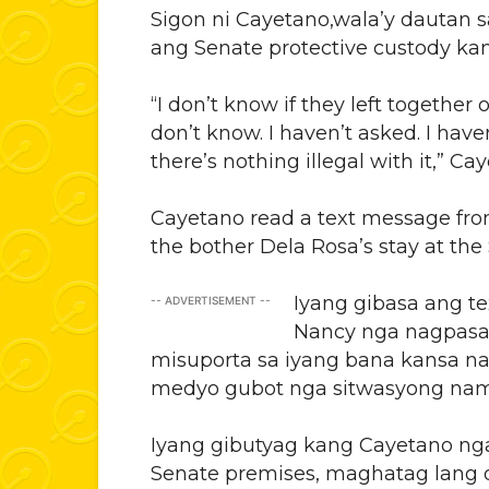
Sigon ni Cayetano,wala’y dautan 
ang Senate protective custody ka
“I don’t know if they left together o
don’t know. I haven’t asked. I haven
there’s nothing illegal with it,” Ca
Cayetano read a text message fro
the bother Dela Rosa’s stay at th
Iyang gibasa ang te
-- ADVERTISEMENT --
Nancy nga nagpasa
misuporta sa iyang bana kansa na
medyo gubot nga sitwasyong namu
Iyang gibutyag kang Cayetano nga
Senate premises, maghatag lang o