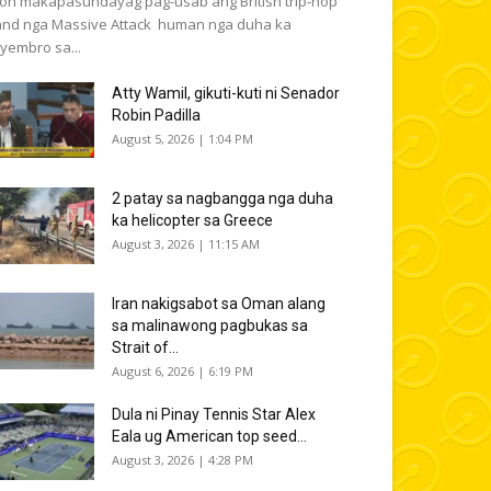
on makapasundayag pag-usab ang British trip-hop
nd nga Massive Attack human nga duha ka
yembro sa...
Atty Wamil, gikuti-kuti ni Senador
Robin Padilla
August 5, 2026 | 1:04 PM
2 patay sa nagbangga nga duha
ka helicopter sa Greece
August 3, 2026 | 11:15 AM
Iran nakigsabot sa Oman alang
sa malinawong pagbukas sa
Strait of...
August 6, 2026 | 6:19 PM
Dula ni Pinay Tennis Star Alex
Eala ug American top seed...
August 3, 2026 | 4:28 PM