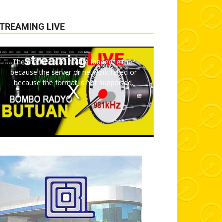
TREAMING LIVE
The media could not be loaded, either
because the server or network failed or
because the format is not supported.