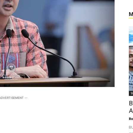
M
S
 ADVERTISEMENT --
B
A
Bo
BU