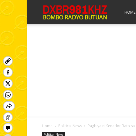
Bombo
HOME
Radyo
Butuan
Home
Political News
Pagbiya ni Senador Bato sa
Political News