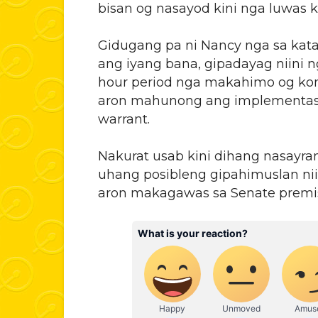
bisan og nasayod kini nga luwas ki
Gidugang pa ni Nancy nga sa kat
ang iyang bana, gipadayag niini n
hour period nga makahimo og kom
aron mahunong ang implementasyon
warrant.
Nakurat usab kini dihang nasayra
uhang posibleng gipahimuslan nii
aron makagawas sa Senate premi