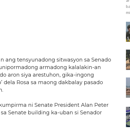
ar
ba
mi
an ang tensyunadong sitwasyon sa Senado
 unipormadong armadong kalalakin-an
do aron siya arestuhon, gika-ingong
to’ dela Rosa sa maong dakbalay pasado
n.
ikumpirma ni Senate President Alan Peter
 sa Senate building ka-uban si Senador