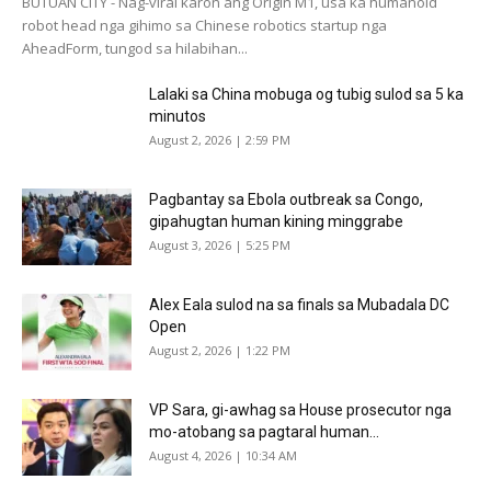
BUTUAN CITY - Nag-viral karon ang Origin M1, usa ka humanoid
robot head nga gihimo sa Chinese robotics startup nga
AheadForm, tungod sa hilabihan...
Lalaki sa China mobuga og tubig sulod sa 5 ka
minutos
August 2, 2026 | 2:59 PM
Pagbantay sa Ebola outbreak sa Congo,
gipahugtan human kining minggrabe
August 3, 2026 | 5:25 PM
Alex Eala sulod na sa finals sa Mubadala DC
Open
August 2, 2026 | 1:22 PM
VP Sara, gi-awhag sa House prosecutor nga
mo-atobang sa pagtaral human...
August 4, 2026 | 10:34 AM