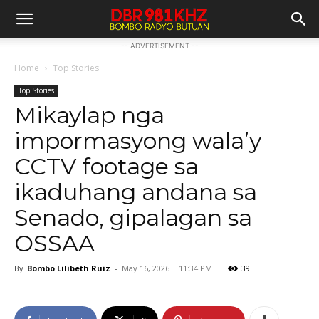
-- ADVERTISEMENT --
Home
Top Stories
Top Stories
Mikaylap nga
impormasyong wala’y
CCTV footage sa
ikaduhang andana sa
Senado, gipalagan sa
OSSAA
By
Bombo Lilibeth Ruiz
-
May 16, 2026 | 11:34 PM
39