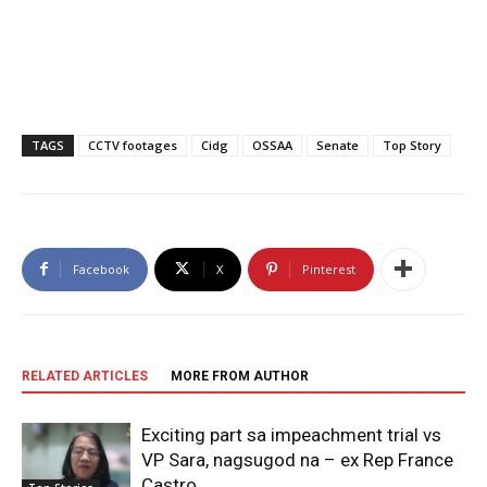
TAGS
CCTV footages
Cidg
OSSAA
Senate
Top Story
Facebook
X
Pinterest
RELATED ARTICLES
MORE FROM AUTHOR
Exciting part sa impeachment trial vs
VP Sara, nagsugod na – ex Rep France
Castro