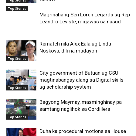
Top Stories
Top Stories
Mag-inahang Sen Loren Legarda ug Rep
Leandro Leviste, migawas sa nasud
Rematch nila Alex Eala ug Linda
Noskova, dili na madayon
Top Stories
City government of Butuan ug CSU
magtinabangay alang sa Digital skills
ug scholarship system
Top Stories
Bagyong Maymay, masminghinay pa
samtang naglihok sa Cordillera
Top Stories
Duha ka procedural motions sa House