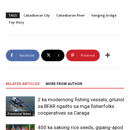
TAGS
Cabadbaran City
Cabadbaran River
hanging bridge
Top Story
Facebook
X
Pinterest
RELATED ARTICLES
MORE FROM AUTHOR
2 ka modernong fishing vessels, gitunol
sa BFAR ngadto sa mga fisherfolks
cooperatives sa Caraga
Provincial News
400 ka sakong rice seeds, gipang-apod