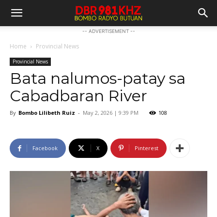
-- ADVERTISEMENT --
Home
Provincial News
Provincial News
Bata nalumos-patay sa
Cabadbaran River
By
Bombo Lilibeth Ruiz
-
May 2, 2026 | 9:39 PM
108
Facebook
X
Pinterest