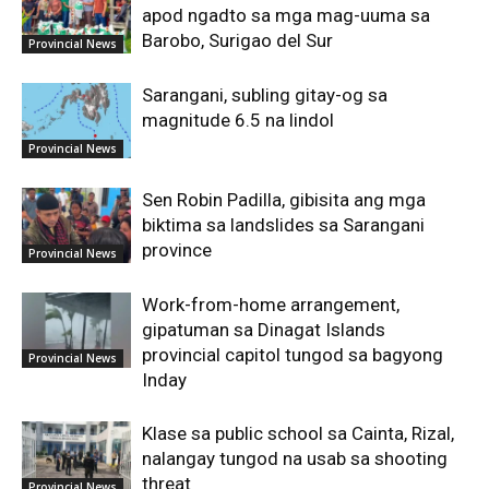
apod ngadto sa mga mag-uuma sa
Barobo, Surigao del Sur
Provincial News
Sarangani, subling gitay-og sa
magnitude 6.5 na lindol
Provincial News
Sen Robin Padilla, gibisita ang mga
biktima sa landslides sa Sarangani
province
Provincial News
Work-from-home arrangement,
gipatuman sa Dinagat Islands
provincial capitol tungod sa bagyong
Provincial News
Inday
Klase sa public school sa Cainta, Rizal,
nalangay tungod na usab sa shooting
threat
Provincial News