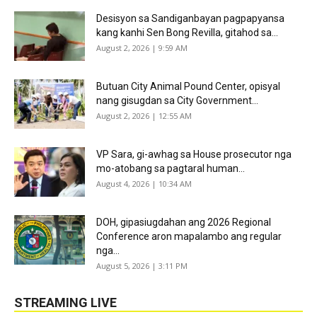
Desisyon sa Sandiganbayan pagpapyansa
kang kanhi Sen Bong Revilla, gitahod sa...
August 2, 2026 | 9:59 AM
Butuan City Animal Pound Center, opisyal
nang gisugdan sa City Government...
August 2, 2026 | 12:55 AM
VP Sara, gi-awhag sa House prosecutor nga
mo-atobang sa pagtaral human...
August 4, 2026 | 10:34 AM
DOH, gipasiugdahan ang 2026 Regional
Conference aron mapalambo ang regular
nga...
August 5, 2026 | 3:11 PM
STREAMING LIVE