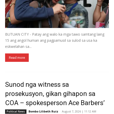
BUTUAN CITY - Patay ang walo ka mga tawo samtang laing
15 ang angol human ang pagpamusil sa sulod sa usa ka
eskwelahan sa...
Read more
Sunod nga witness sa
prosekusyon, gikan gihapon sa
COA – spokesperson Ace Barbers’
Bombo Lilibeth Ruiz
-
August 7, 2026 | 11:12 AM
Political News