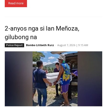
Read more
2-anyos nga si Ian Meñoza,
gilubong na
Bombo Lilibeth Ruiz
-
August 7, 2026 | 9:15 AM
Police Report