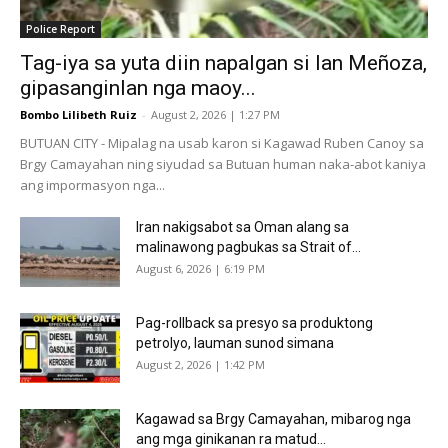
Police Report
Tag-iya sa yuta diin napalgan si Ian Meñoza,
gipasanginlan nga maoy...
Bombo Lilibeth Ruiz
-
August 2, 2026 | 1:27 PM
BUTUAN CITY - Mipalag na usab karon si Kagawad Ruben Canoy sa
Brgy Camayahan ning siyudad sa Butuan human naka-abot kaniya
ang impormasyon nga...
Iran nakigsabot sa Oman alang sa
malinawong pagbukas sa Strait of...
August 6, 2026 | 6:19 PM
Pag-rollback sa presyo sa produktong
petrolyo, lauman sunod simana
August 2, 2026 | 1:42 PM
Kagawad sa Brgy Camayahan, mibarog nga
ang mga ginikanan ra matud...