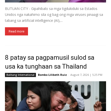
BUTUAN CITY - Gipahibalo sa mga tigdukiduki sa Estados
Unidos nga nakahimo sila og bag-ong mga viruses pinaagi sa
tabang sa artificial intelligence (AI),...
Read more
8 patay sa pagpamusil sulod sa
usa ka tunghaan sa Thailand
Bombo Lilibeth Ruiz
-
August 7, 2026 | 5:25 PM
Balitang International