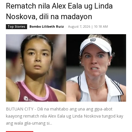
Rematch nila Alex Eala ug Linda
Noskova, dili na madayon
Bombo Lilibeth Ruiz
-
August 7, 2026 | 10:18 AM
Top Stories
BUTUAN CITY - Dili na mahitabo ang una ang gipa-abot
kaayong rematch nila Alex Eala ug Linda Noskova tungod kay
ang wala gila-umang si...