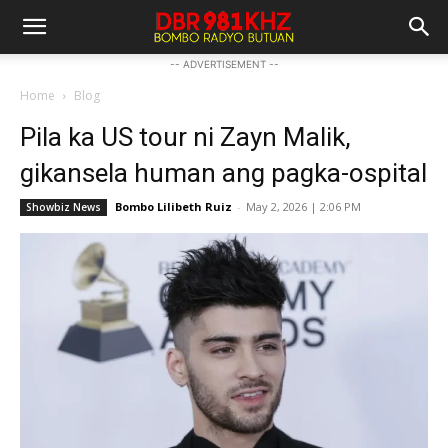
-- ADVERTISEMENT --
Home
Blog
Pila ka US tour ni Zayn Malik,
gikansela human ang pagka-ospital
Bombo Lilibeth Ruiz
-
May 2, 2026 | 2:06 PM
Showbiz News