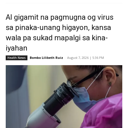
AI gigamit na pagmugna og virus
sa pinaka-unang higayon, kansa
wala pa sukad mapalgi sa kina-
iyahan
Bombo Lilibeth Ruiz
-
August 7, 2026 | 5:36 PM
Health News