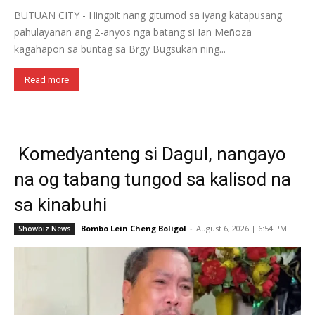
BUTUAN CITY - Hingpit nang gitumod sa iyang katapusang
pahulayanan ang 2-anyos nga batang si Ian Meñoza
kagahapon sa buntag sa Brgy Bugsukan ning...
Read more
Komedyanteng si Dagul, nangayo
na og tabang tungod sa kalisod na
sa kinabuhi
Bombo Lein Cheng Boligol
-
August 6, 2026 | 6:54 PM
Showbiz News