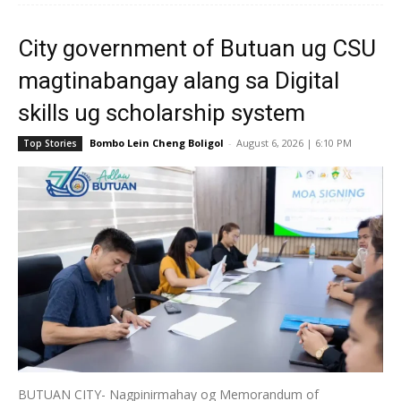
City government of Butuan ug CSU
magtinabangay alang sa Digital
skills ug scholarship system
Bombo Lein Cheng Boligol
-
August 6, 2026 | 6:10 PM
Top Stories
BUTUAN CITY- Nagpinirmahay og Memorandum of