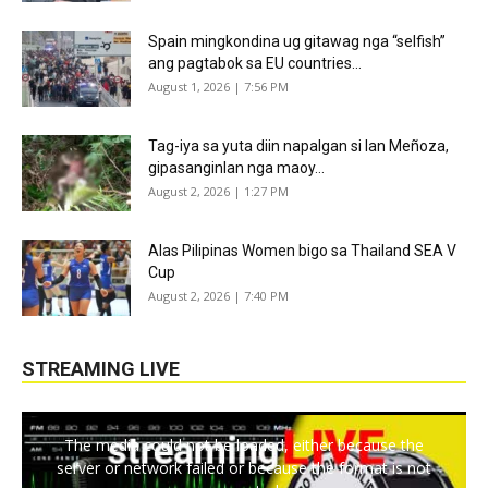
Spain mingkondina ug gitawag nga “selfish”
ang pagtabok sa EU countries...
August 1, 2026 | 7:56 PM
Tag-iya sa yuta diin napalgan si Ian Meñoza,
gipasanginlan nga maoy...
August 2, 2026 | 1:27 PM
Alas Pilipinas Women bigo sa Thailand SEA V
Cup
August 2, 2026 | 7:40 PM
STREAMING LIVE
The media could not be loaded, either because the
server or network failed or because the format is not