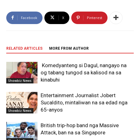
Facebook
X
Pinterest
RELATED ARTICLES
MORE FROM AUTHOR
Komedyanteng si Dagul, nangayo na
og tabang tungod sa kalisod na sa
kinabuhi
Showbiz News
Entertainment Journalist Jobert
Sucaldito, mintaliwan na sa edad nga
65-anyos
Showbiz News
British trip-hop band nga Massive
Attack, ban na sa Singapore