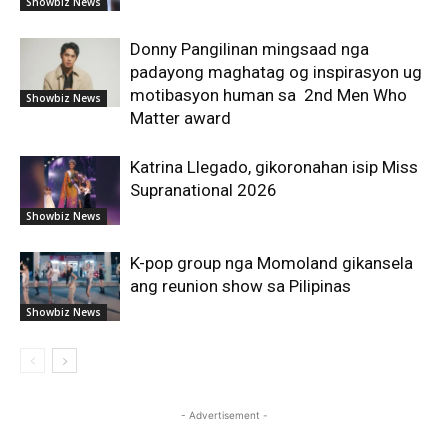
Showbiz News
Donny Pangilinan mingsaad nga
padayong maghatag og inspirasyon ug
motibasyon human sa 2nd Men Who
Showbiz News
Matter award
Katrina Llegado, gikoronahan isip Miss
Supranational 2026
Showbiz News
K-pop group nga Momoland gikansela
ang reunion show sa Pilipinas
Showbiz News
- Advertisement -