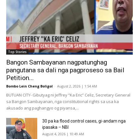
Top Stories
Bangon Sambayanan nagpatunghag
pangutana sa dali nga pagproseso sa Bail
Petition...
Bombo Lein Cheng Boligol
-
August 2, 2026 | 1:54 AM
BUTUAN CITY- Gibutyag ni Jeffrey “Ka Eric” Celiz, Secretary General
sa Bangon Sambayanan, nga constitutional rights sa usa ka
akusado ang paghangyo og piyansa,...
30 pa ka flood control cases, gi-andam nga
ipasaka – NBI
August 4, 2026 | 10:49 AM