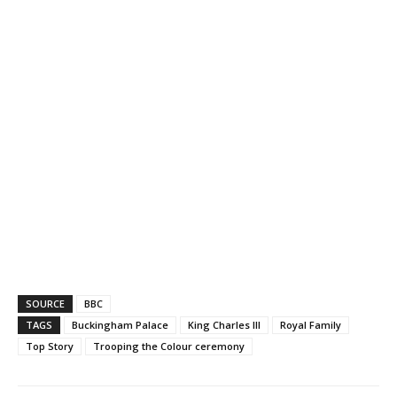
SOURCE
BBC
TAGS
Buckingham Palace
King Charles III
Royal Family
Top Story
Trooping the Colour ceremony