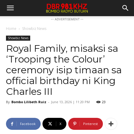
-- ADVERTISEMENT --
Home
Showbiz News
Showbiz News
Royal Family, misaksi sa
‘Trooping the Colour’
ceremony isip timaan sa
official birthday ni King
Charles III
By
Bombo Lilibeth Ruiz
-
June 13, 2026 | 11:20 PM
23
Facebook
X
Pinterest