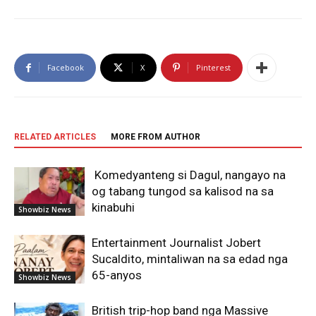
Facebook
X
Pinterest
RELATED ARTICLES
MORE FROM AUTHOR
Komedyanteng si Dagul, nangayo na
og tabang tungod sa kalisod na sa
kinabuhi
Showbiz News
Entertainment Journalist Jobert
Sucaldito, mintaliwan na sa edad nga
65-anyos
Showbiz News
British trip-hop band nga Massive