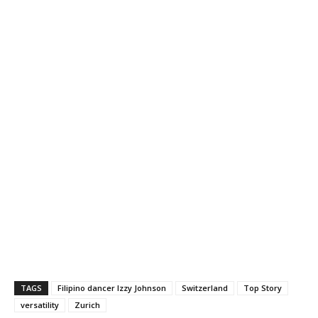
TAGS
Filipino dancer Izzy Johnson
Switzerland
Top Story
versatility
Zurich