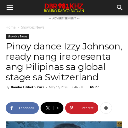
-- ADVERTISEMENT --
Home
Showbiz News
Showbiz News
Pinoy dance Izzy Johnson,
ready nang irepresenta
ang Pilipinas sa global
stage sa Switzerland
By
Bombo Lilibeth Ruiz
-
May 16, 2026 | 9:46 PM
27
Facebook
X
Pinterest