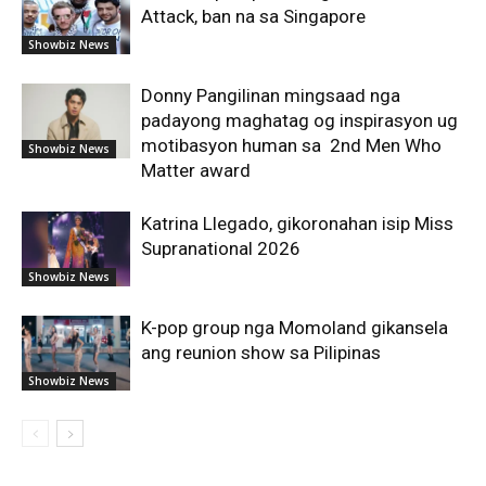
Attack, ban na sa Singapore
Showbiz News
Donny Pangilinan mingsaad nga
padayong maghatag og inspirasyon ug
motibasyon human sa 2nd Men Who
Showbiz News
Matter award
Katrina Llegado, gikoronahan isip Miss
Supranational 2026
Showbiz News
K-pop group nga Momoland gikansela
ang reunion show sa Pilipinas
Showbiz News