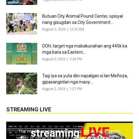
Butuan City Animal Pound Center, opisyal
nang gisugdan sa City Government...
August 2, 2026 | 12:55 AM
DOH, target nga mabakunahan ang 445k ka
mga bata sa Eastern...
August 2, 2026 | 5:36 PM
Tag-iya sa yuta diin napalgan si Ian Meñoza,
gipasanginlan nga maoy...
August 2, 2026 | 1:27 PM
STREAMING LIVE
The media could not be loaded, either because the
server or network failed or because the format is not