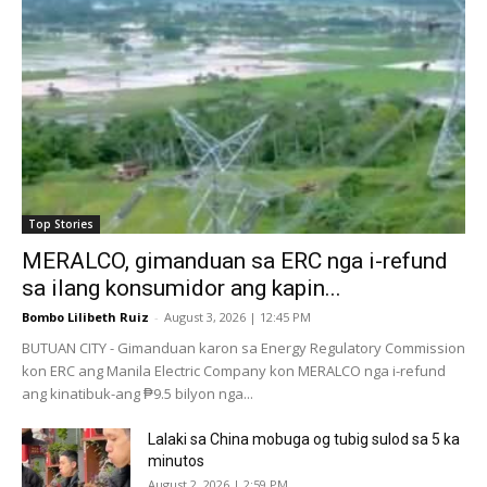
Top Stories
MERALCO, gimanduan sa ERC nga i-refund
sa ilang konsumidor ang kapin...
Bombo Lilibeth Ruiz
-
August 3, 2026 | 12:45 PM
BUTUAN CITY - Gimanduan karon sa Energy Regulatory Commission
kon ERC ang Manila Electric Company kon MERALCO nga i-refund
ang kinatibuk-ang ₱9.5 bilyon nga...
Lalaki sa China mobuga og tubig sulod sa 5 ka
minutos
August 2, 2026 | 2:59 PM