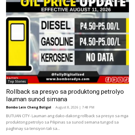
Top Stories
Rollback sa presyo sa produktong petrolyo
lauman sunod simana
Bombo Lein Cheng Boligol
-
August 8, 2026 | 7:48 PM
BUTUAN CITY- Lauman ang dako-dakong rollback sa presyo sa mga
produktong petrolyo sa Pilipinas sa sunod semana tungod sa
paghinay sa tensiyon tali sa...