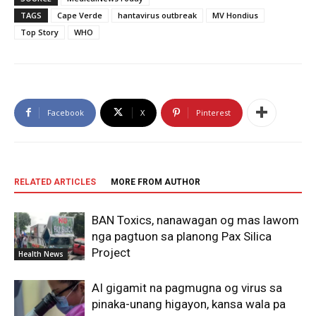
TAGS
Cape Verde
hantavirus outbreak
MV Hondius
Top Story
WHO
Facebook
X
Pinterest
RELATED ARTICLES
MORE FROM AUTHOR
BAN Toxics, nanawagan og mas lawom
nga pagtuon sa planong Pax Silica
Project
Health News
AI gigamit na pagmugna og virus sa
pinaka-unang higayon, kansa wala pa