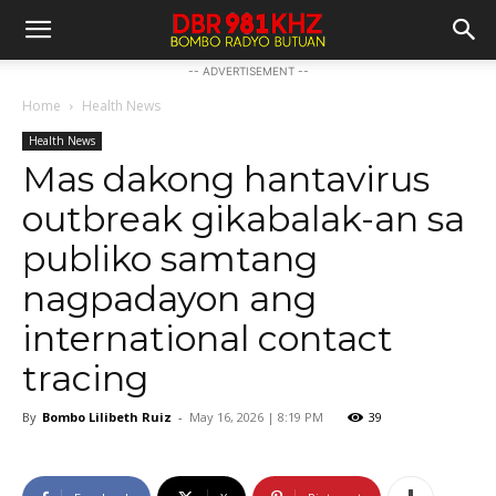
-- ADVERTISEMENT --
Home
Health News
Health News
Mas dakong hantavirus
outbreak gikabalak-an sa
publiko samtang
nagpadayon ang
international contact
tracing
By
Bombo Lilibeth Ruiz
-
May 16, 2026 | 8:19 PM
39