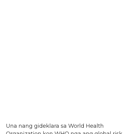
Una nang gideklara sa World Health
Organization kon WHO nga ang global risk