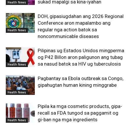
sukad mapalgi sa kina-iyahan
Health News
DOH, gipasiugdahan ang 2026 Regional
Conference aron mapalambo ang
regular nga action batok sa
Health News
noncommunicable diseases
Pilipinas ug Estados Unidos mingperma
og P42 Billon aron paligunon ang tubag
sa nasud batok sa HIV ug tuberculosis
Health News
Pagbantay sa Ebola outbreak sa Congo,
gipahugtan human kining minggrabe
Health News
Pipila ka mga cosmetic products, gipa-
recall sa FDA tungod sa paggamit og
gi-ban nga mga ingredients
Health News