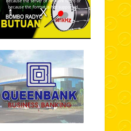
because the server or network failed or
because the format is not supported.