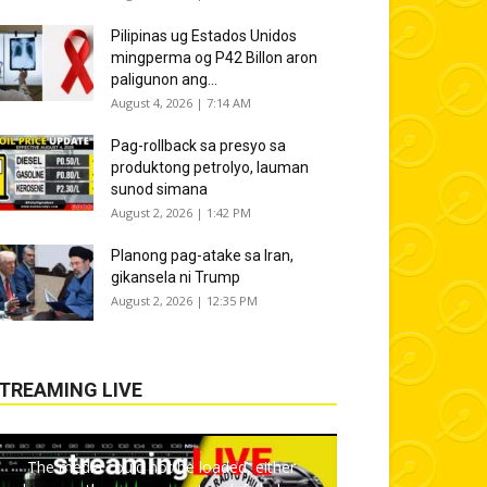
Pilipinas ug Estados Unidos
mingperma og P42 Billon aron
paligunon ang...
August 4, 2026 | 7:14 AM
Pag-rollback sa presyo sa
produktong petrolyo, lauman
sunod simana
August 2, 2026 | 1:42 PM
Planong pag-atake sa Iran,
gikansela ni Trump
August 2, 2026 | 12:35 PM
TREAMING LIVE
The media could not be loaded, either