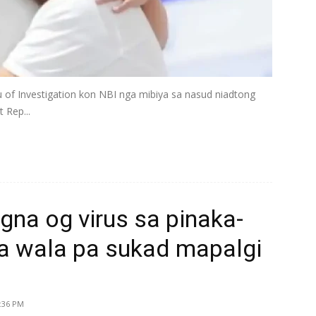
of Investigation kon NBI nga mibiya sa nasud niadtong
 Rep...
gna og virus sa pinaka-
a wala pa sukad mapalgi
5:36 PM