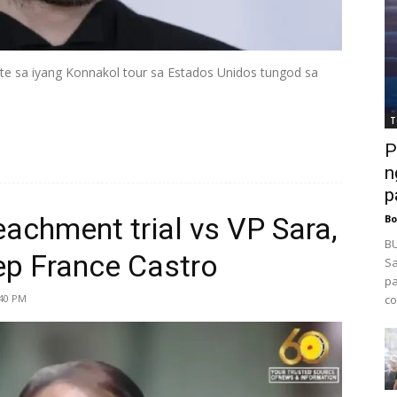
te sa iyang Konnakol tour sa Estados Unidos tungod sa
T
P
n
p
eachment trial vs VP Sara,
Bo
BU
ep France Castro
Sa
pa
:40 PM
co