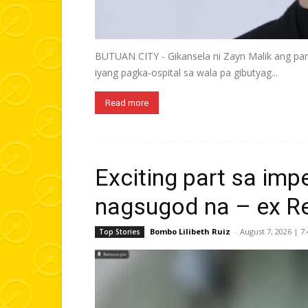
BUTUAN CITY - Gikansela ni Zayn Malik ang par
iyang pagka-ospital sa wala pa gibutyag...
Read more
Exciting part sa imp
nagsugod na – ex R
Bombo Lilibeth Ruiz
-
August 7, 2026 | 7
Top Stories