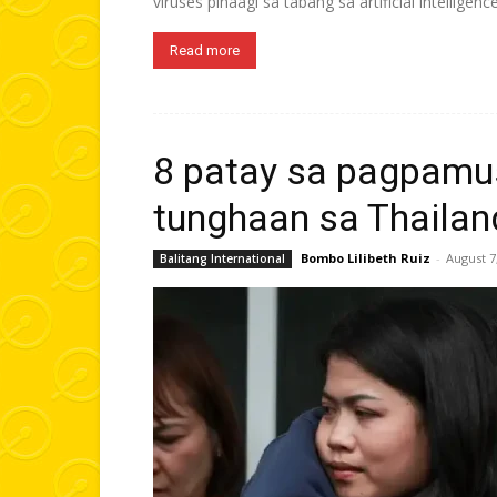
viruses pinaagi sa tabang sa artificial intelligence 
Read more
8 patay sa pagpamus
tunghaan sa Thailan
Bombo Lilibeth Ruiz
-
August 7
Balitang International