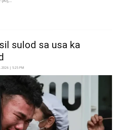
(AI),...
il sulod sa usa ka
d
, 2026 | 5:25 PM