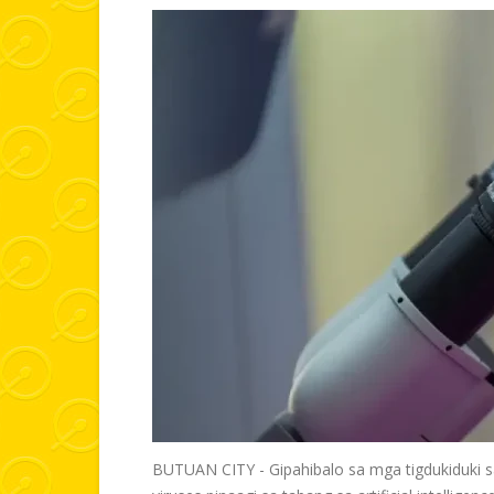
BUTUAN CITY - Gipahibalo sa mga tigdukiduki 