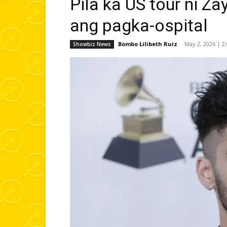
Pila ka US tour ni Z
ang pagka-ospital
Bombo Lilibeth Ruiz
-
May 2, 2026 | 2
Showbiz News