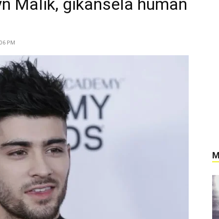
ayn Malik, gikansela human
:06 PM
M