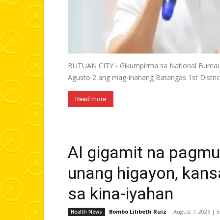
BUTUAN CITY - Gikumpirma sa National Bureau 
Agusto 2 ang mag-inahang Batangas 1st District
Read more
AI gigamit na pagmu
unang higayon, kans
sa kina-iyahan
Bombo Lilibeth Ruiz
-
August 7, 2026 | 
Health News