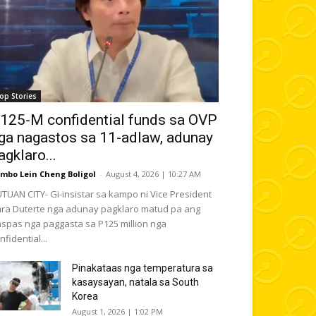
op Stories
125-M confidential funds sa OVP
ga nagastos sa 11-adlaw, adunay
agklaro...
mbo Lein Cheng Boligol
-
August 4, 2026 | 10:27 AM
TUAN CITY- Gi-insistar sa kampo ni Vice President
ra Duterte nga adunay pagklaro matud pa ang
spas nga paggasta sa P125 million nga
nfidential...
Pinakataas nga temperatura sa
kasaysayan, natala sa South
Korea
August 1, 2026 | 1:02 PM