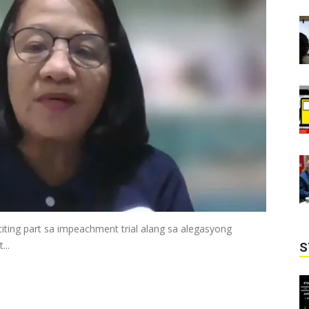
ing part sa impeachment trial alang sa alegasyong
...
S