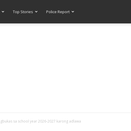
Top Stories
Police Report
-- ADVERTISEMENT --
agbukas sa school year 2026-2027 karong adlawa