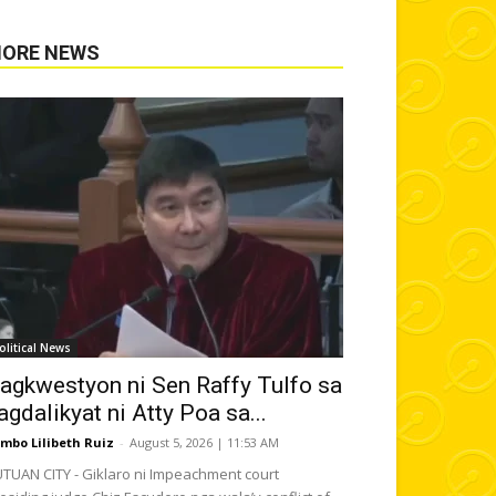
ORE NEWS
olitical News
agkwestyon ni Sen Raffy Tulfo sa
agdalikyat ni Atty Poa sa...
mbo Lilibeth Ruiz
-
August 5, 2026 | 11:53 AM
TUAN CITY - Giklaro ni Impeachment court