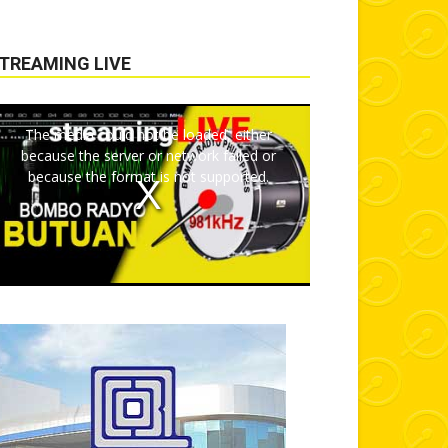
TREAMING LIVE
The media could not be loaded, either
because the server or network failed or
because the format is not supported.