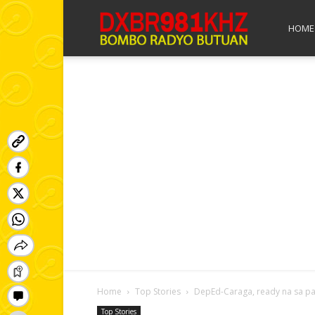
Bombo
HOME
Radyo
Butuan
Home
Top Stories
DepEd-Caraga, ready na sa p
Top Stories