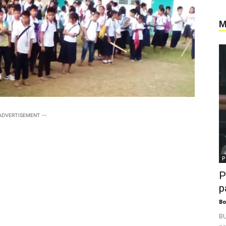
M
 ADVERTISEMENT --
P
P
p
Bo
BU