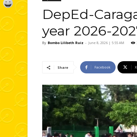
DepEd-Caraga,
year 2026-202
By
Bombo Lilibeth Ruiz
-
June 8, 2026 | 5:55 AM
Facebook
X
Share