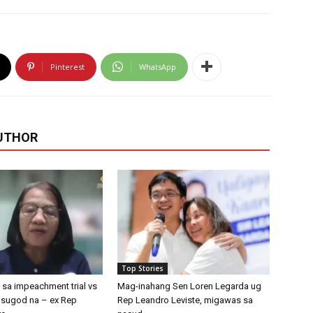
Pinterest
WhatsApp
UTHOR
Top Stories
t sa impeachment trial vs
Mag-inahang Sen Loren Legarda ug
gsugod na – ex Rep
Rep Leandro Leviste, migawas sa