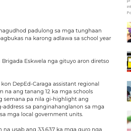
pr
in
Po
ghagudhod padulong sa mga tunghaan
gbukas na karong adlawa sa school year
Brigada Eskwela nga gituyo aron diretso
 kon DepEd-Caraga assistant regional
am na ang tanang 12 ka mga schools
ng semana pa nila gi-highlight ang
g-address sa panginahanglanon sa mga
sa mga local government units.
am na usab ang 33,637 ka mga guro nga