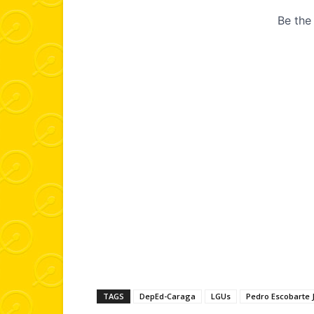
TAGS
DepEd-Caraga
LGUs
Pedro Escobarte 