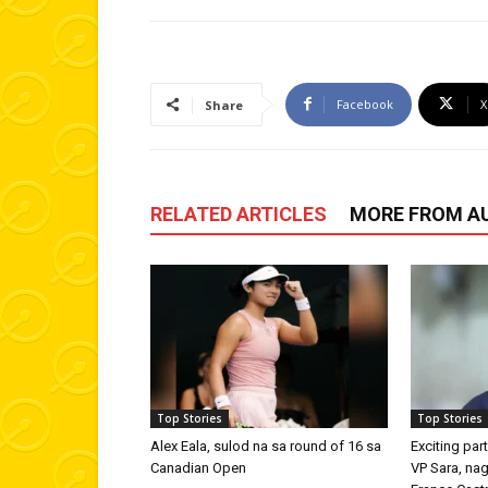
Facebook
X
Share
RELATED ARTICLES
MORE FROM A
Top Stories
Top Stories
Alex Eala, sulod na sa round of 16 sa
Exciting par
Canadian Open
VP Sara, na