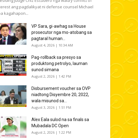
esiding judge Chiz Escudero nga wala’y conflict of
terest ang pagdalikyat ni defense counsel Michael
a kagahapon...
VP Sara, gi-awhag sa House
prosecutor nga mo-atobang sa
pagtaral human...
August 4, 2026 | 10:34 AM
Pag-rollback sa presyo sa
produktong petrolyo, lauman
sunod simana
August 2, 2026 | 1:42 PM
Disbursement voucher sa OVP
niadtong Disyembre 20, 2022,
wala misunod sa...
August 3, 2026 | 1:51 PM
Alex Eala sulod na sa finals sa
Mubadala DC Open
August 2, 2026 | 1:22 PM