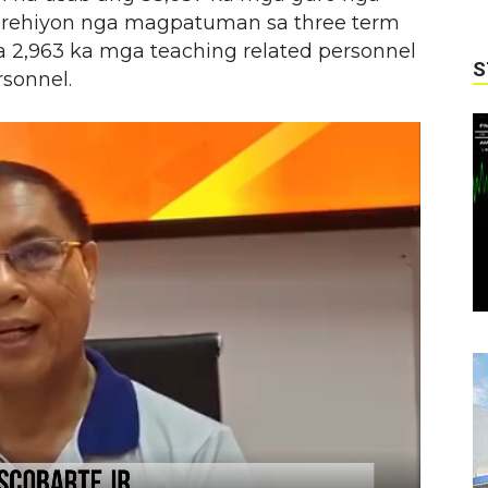
ok rehiyon nga magpatuman sa three term
sa 2,963 ka mga teaching related personnel
S
sonnel.