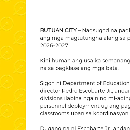
BUTUAN CITY
– Nagsugod na pa
ang mga magtutungha alang sa pa
2026-2027.
Kini human ang usa ka semanang 
na sa pagklase ang mga bata.
Sigon ni Department of Education
director Pedro Escobarte Jr., and
divisions ilabina nga ning mi-agi
personnel deployment ug ang pa
classrooms uban sa koordinasyon 
Dugang pa ni Escobarte Jr., and