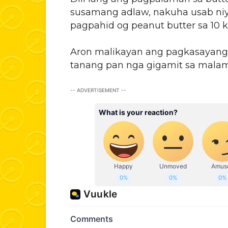
susamang adlaw, nakuha usab niya
pagpahid og peanut butter sa 10 k
Aron malikayan ang pagkasayang,
tanang pan nga gigamit sa malam
-- ADVERTISEMENT --