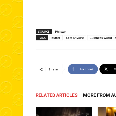
SOURCE
Philstar
TAGS
butter
Cote D’ivoire
Guinness World R
Facebook
X
Share
RELATED ARTICLES
MORE FROM A