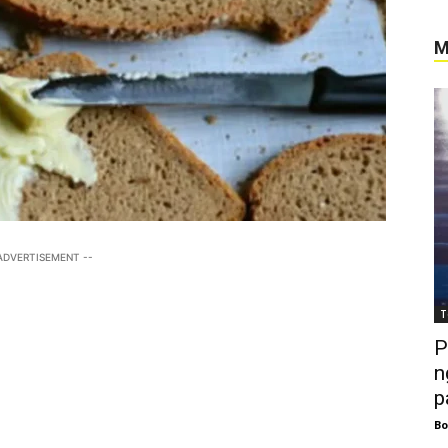
M
 ADVERTISEMENT --
T
P
n
p
Bo