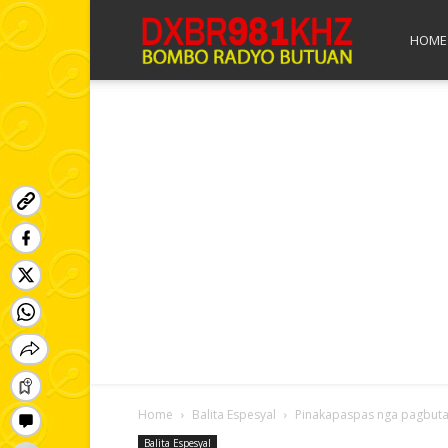
Bombo
HOME
Radyo
Butuan
Home
Balita Espesyal
Pinakapaspas nga pagbutan
Balita Espesyal