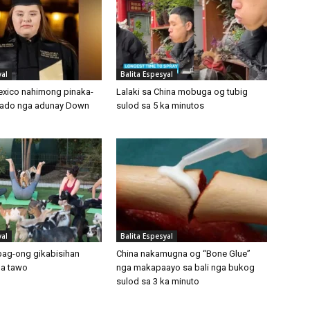
yal
Balita Espesyal
xico nahimong pinaka-
Lalaki sa China mobuga og tubig
ado nga adunay Down
sulod sa 5 ka minutos
yal
Balita Espesyal
bag-ong gikabisihan
China nakamugna og “Bone Glue”
ga tawo
nga makapaayo sa bali nga bukog
sulod sa 3 ka minuto