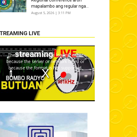
Regional Conference aron
mapalambo ang regular nga...
August 5, 2026 | 3:11 PM
TREAMING LIVE
The media could not be loaded, either
because the server or network failed or
because the format is not supported.