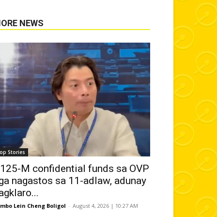
ORE NEWS
op Stories
125-M confidential funds sa OVP
ga nagastos sa 11-adlaw, adunay
agklaro...
mbo Lein Cheng Boligol
-
August 4, 2026 | 10:27 AM