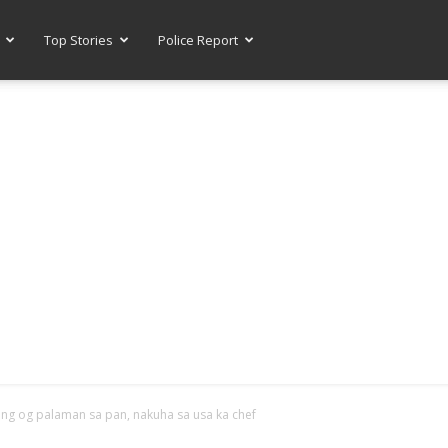
Top Stories
Police Report
-- ADVERTISEMENT --
g og palaman sa pan, nakuha sa usa ka chef