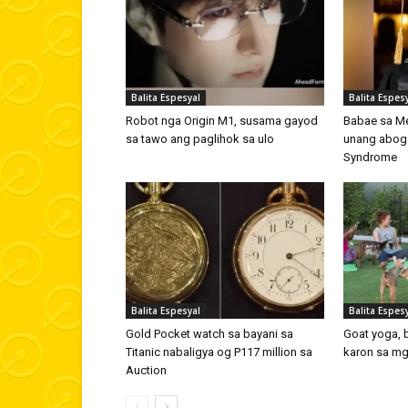
Balita Espesyal
Balita Espes
Robot nga Origin M1, susama gayod
Babae sa Me
sa tawo ang paglihok sa ulo
unang abog
Syndrome
Balita Espesyal
Balita Espes
Gold Pocket watch sa bayani sa
Goat yoga, 
Titanic nabaligya og P117 million sa
karon sa m
Auction