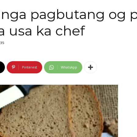
 nga pagbutang og 
a usa ka chef
35
Pinterest
WhatsApp