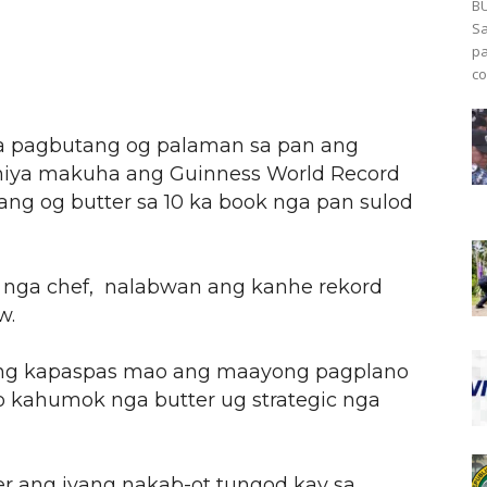
BU
Sa
pa
co
a pagbutang og palaman sa pan ang
niya makuha ang Guinness World Record
ng og butter sa 10 ka book nga pan sulod
l nga chef, nalabwan ang kanhe rekord
w.
iyang kapaspas mao ang maayong pagplano
 kahumok nga butter ug strategic nga
er ang iyang nakab-ot tungod kay sa