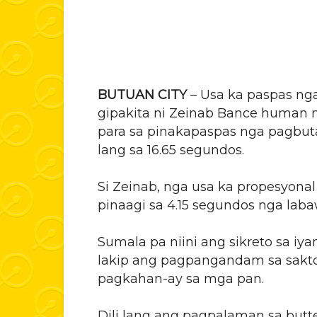
BUTUAN CITY
– Usa ka paspas ng
gipakita ni Zeinab Bance human 
para sa pinakapaspas nga pagbuta
lang sa 16.65 segundos.
Si Zeinab, nga usa ka propesyona
pinaagi sa 4.15 segundos nga laba
Sumala pa niini ang sikreto sa 
lakip ang pagpangandam sa sakto
pagkahan-ay sa mga pan.
Dili lang ang pagpalaman sa butt