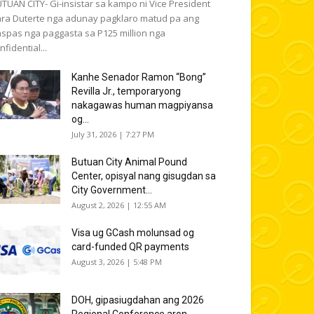
TUAN CITY- Gi-insistar sa kampo ni Vice President
ra Duterte nga adunay pagklaro matud pa ang
spas nga paggasta sa P125 million nga
nfidential...
Kanhe Senador Ramon “Bong”
Revilla Jr., temporaryong
nakagawas human magpiyansa
og...
July 31, 2026 | 7:27 PM
Butuan City Animal Pound
Center, opisyal nang gisugdan sa
City Government...
August 2, 2026 | 12:55 AM
Visa ug GCash molunsad og
card-funded QR payments
August 3, 2026 | 5:48 PM
DOH, gipasiugdahan ang 2026