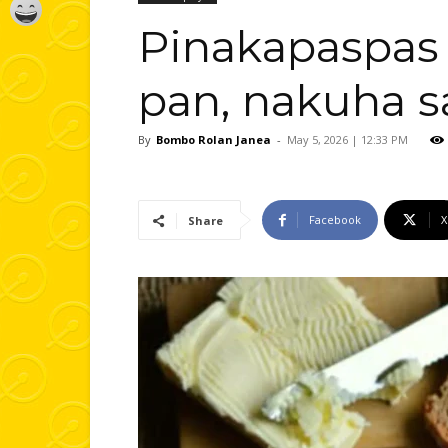
Pinakapaspas
pan, nakuha s
By
Bombo Rolan Janea
-
May 5, 2026 | 12:33 PM
Facebook
X
Share