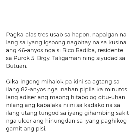
Pagka-alas tres usab sa hapon, napalgan na
lang sa iyang igsoong nagbitay na sa kusina
ang 46-anyos nga si Rico Badiba, residente
sa Purok 5, Brgy. Taligaman ning siyudad sa
Butuan.
Gika-ingong mihalok pa kini sa agtang sa
ilang 82-anyos nga inahan pipila ka minutos
lang adiser ang maong hitabo og gitu-uhan
nilang ang kabalaka niini sa kadako na sa
ilang utang tungod sa iyang gihambing sakit
nga ulcer ang hinungdan sa iyang paghikog
gamit ang pisi.