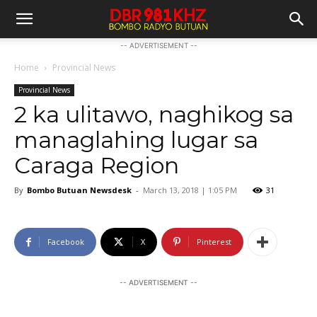
-- ADVERTISEMENT --
Home
Provincial News
Provincial News
2 ka ulitawo, naghikog sa
managlahing lugar sa
Caraga Region
By
Bombo Butuan Newsdesk
-
March 13, 2018 | 1:05 PM
31
Facebook
X
Pinterest
-- ADVERTISEMENT --