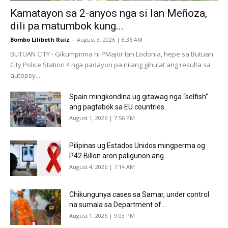
Kamatayon sa 2-anyos nga si Ian Meñoza,
dili pa matumbok kung...
Bombo Lilibeth Ruiz
-
August 3, 2026 | 8:36 AM
BUTUAN CITY - Gikumpirma ni PMajor Ian Lodonia, hepe sa Butuan
City Police Station 4 nga padayon pa nilang gihulat ang resulta sa
autopsy...
Spain mingkondina ug gitawag nga “selfish”
ang pagtabok sa EU countries...
August 1, 2026 | 7:56 PM
Pilipinas ug Estados Unidos mingperma og
P42 Billon aron paligunon ang...
August 4, 2026 | 7:14 AM
Chikungunya cases sa Samar, under control
na sumala sa Department of...
August 1, 2026 | 9:03 PM