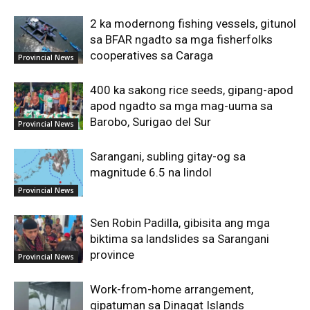
2 ka modernong fishing vessels, gitunol
sa BFAR ngadto sa mga fisherfolks
cooperatives sa Caraga
Provincial News
400 ka sakong rice seeds, gipang-apod
apod ngadto sa mga mag-uuma sa
Barobo, Surigao del Sur
Provincial News
Sarangani, subling gitay-og sa
magnitude 6.5 na lindol
Provincial News
Sen Robin Padilla, gibisita ang mga
biktima sa landslides sa Sarangani
province
Provincial News
Work-from-home arrangement,
gipatuman sa Dinagat Islands