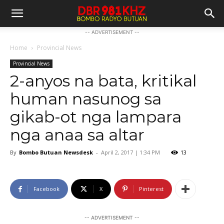
-- ADVERTISEMENT --
Home
Provincial News
Provincial News
2-anyos na bata, kritikal
human nasunog sa
gikab-ot nga lampara
nga anaa sa altar
By
Bombo Butuan Newsdesk
-
April 2, 2017 | 1:34 PM
13
Facebook
X
Pinterest
-- ADVERTISEMENT --