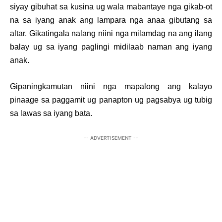
siyay gibuhat sa kusina ug wala mabantaye nga gikab-ot
na sa iyang anak ang lampara nga anaa gibutang sa
altar. Gikatingala nalang niini nga milamdag na ang ilang
balay ug sa iyang paglingi midilaab naman ang iyang
anak.
Gipaningkamutan niini nga mapalong ang kalayo
pinaage sa paggamit ug panapton ug pagsabya ug tubig
sa lawas sa iyang bata.
-- ADVERTISEMENT --