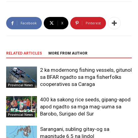
Facebook
X
Pinterest
RELATED ARTICLES
MORE FROM AUTHOR
2 ka modernong fishing vessels, gitunol
sa BFAR ngadto sa mga fisherfolks
cooperatives sa Caraga
Provincial News
400 ka sakong rice seeds, gipang-apod
apod ngadto sa mga mag-uuma sa
Barobo, Surigao del Sur
Provincial News
Sarangani, subling gitay-og sa
magnitude 6.5 na lindol