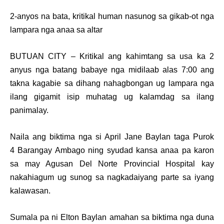
2-anyos na bata, kritikal human nasunog sa gikab-ot nga
lampara nga anaa sa altar
BUTUAN CITY –
Kritikal ang kahimtang sa usa ka 2
anyus nga batang baba
y
e nga midilaab
alas 7:00 ang
takna
kagabie
sa
dihang nahagbong
an ug
lampara nga
ilang gigamit isip muhatag ug kalamdag sa ilang
panimalay.
Naila ang biktima nga si April Jane Baylan taga Purok
4
Barangay Ambago
ning syudad kansa anaa pa karon
sa may Agusan Del Norte Provincial Hospital kay
nakahiagum ug sunog sa nagkadaiyang parte sa iyang
kalawasan.
Sumala pa ni Elton Baylan amahan sa biktima nga duna