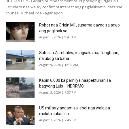
BUTUAN CITY - Giklaro ni Impeachment court presiding judge Chiz
Escudero nga wala’y conflict of interest ang pagdalikyat ni defense
counsel Michael Poa kagahapon...
Robot nga Origin M1, susama gayod sa tawo
ang paglihok sa...
August 5, 2026 | 9:40 AM
Suba sa Zambales, mingsaka na; Tunghaan,
nalubog sa baha
August 9, 2026 | 12:10 AM
Kapin 6,000 ka pamilya naapektuhan sa
bagyong Luis – NDRRMC
August 3, 2026 | 7:57 PM
US military andam sa lebel nga wala pa
makita sukad sa...
August 3, 2026 | 7:46 PM