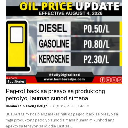
Top Stories
Pag-rollback sa presyo sa produktong
petrolyo, lauman sunod simana
Bombo Lein Cheng Boligol
-
August 2, 2026 | 1:42 PM
BUTUAN CITY- Posibleng makasinati og pag-rollback sa presyo sa
mga produktong petrolyo sunod simana human mikunhod ang
epekto sa tensyon sa Middle East sa...