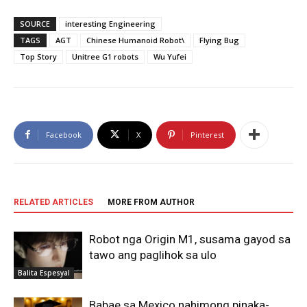
SOURCE
interesting Engineering
TAGS
AGT
Chinese Humanoid Robot\
Flying Bug
Top Story
Unitree G1 robots
Wu Yufei
Facebook
X
Pinterest
RELATED ARTICLES
MORE FROM AUTHOR
Robot nga Origin M1, susama gayod sa
tawo ang paglihok sa ulo
Balita Espesyal
Babae sa Mexico nahimong pinaka-