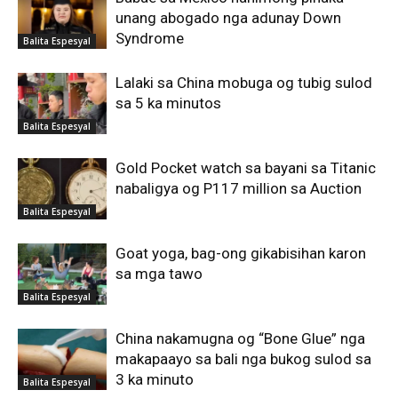
unang abogado nga adunay Down
Syndrome
Balita Espesyal
Lalaki sa China mobuga og tubig sulod
sa 5 ka minutos
Balita Espesyal
Gold Pocket watch sa bayani sa Titanic
nabaligya og P117 million sa Auction
Balita Espesyal
Goat yoga, bag-ong gikabisihan karon
sa mga tawo
Balita Espesyal
China nakamugna og “Bone Glue” nga
makapaayo sa bali nga bukog sulod sa
3 ka minuto
Balita Espesyal