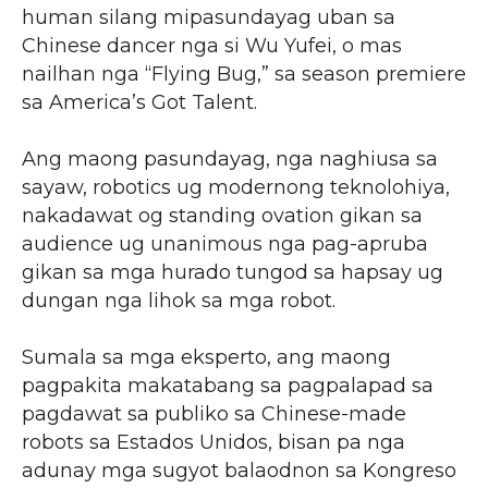
human silang mipasundayag uban sa
Chinese dancer nga si Wu Yufei, o mas
nailhan nga “Flying Bug,” sa season premiere
sa America’s Got Talent.
Ang maong pasundayag, nga naghiusa sa
sayaw, robotics ug modernong teknolohiya,
nakadawat og standing ovation gikan sa
audience ug unanimous nga pag-apruba
gikan sa mga hurado tungod sa hapsay ug
dungan nga lihok sa mga robot.
Sumala sa mga eksperto, ang maong
pagpakita makatabang sa pagpalapad sa
pagdawat sa publiko sa Chinese-made
robots sa Estados Unidos, bisan pa nga
adunay mga sugyot balaodnon sa Kongreso