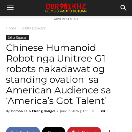
-- ADVERTISEMENT --
Home
Balita Espesyal
Balita Espesyal
Chinese Humanoid
Robot nga Unitree G1
robots nakadawat og
standing ovation sa
American Audience sa
‘America’s Got Talent’
By
Bombo Lein Cheng Boligol
-
June 7, 2026 | 1:51 PM
36