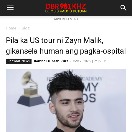
-- ADVERTISEMENT --
Home
Blog
Pila ka US tour ni Zayn Malik,
gikansela human ang pagka-ospital
Bombo Lilibeth Ruiz
-
May 2, 2026 | 2:06 PM
Showbiz News