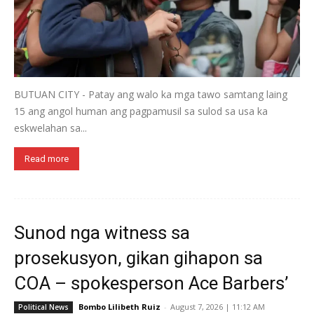
BUTUAN CITY - Patay ang walo ka mga tawo samtang laing
15 ang angol human ang pagpamusil sa sulod sa usa ka
eskwelahan sa...
Read more
Sunod nga witness sa
prosekusyon, gikan gihapon sa
COA – spokesperson Ace Barbers’
Bombo Lilibeth Ruiz
-
August 7, 2026 | 11:12 AM
Political News