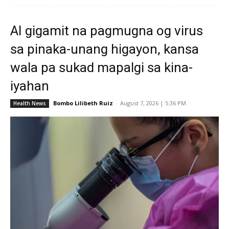
AI gigamit na pagmugna og virus
sa pinaka-unang higayon, kansa
wala pa sukad mapalgi sa kina-
iyahan
Bombo Lilibeth Ruiz
-
August 7, 2026 | 5:36 PM
Health News