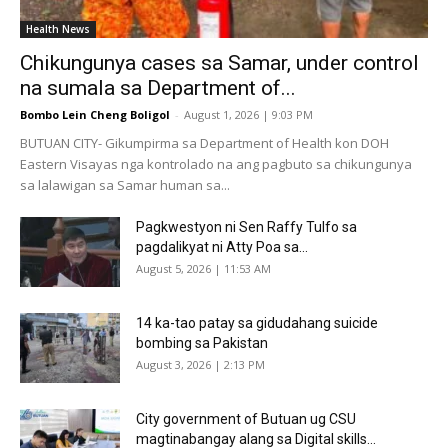
Health News
Chikungunya cases sa Samar, under control
na sumala sa Department of...
Bombo Lein Cheng Boligol
-
August 1, 2026 | 9:03 PM
BUTUAN CITY- Gikumpirma sa Department of Health kon DOH
Eastern Visayas nga kontrolado na ang pagbuto sa chikungunya
sa lalawigan sa Samar human sa...
Pagkwestyon ni Sen Raffy Tulfo sa
pagdalikyat ni Atty Poa sa...
August 5, 2026 | 11:53 AM
14 ka-tao patay sa gidudahang suicide
bombing sa Pakistan
August 3, 2026 | 2:13 PM
City government of Butuan ug CSU
magtinabangay alang sa Digital skills...