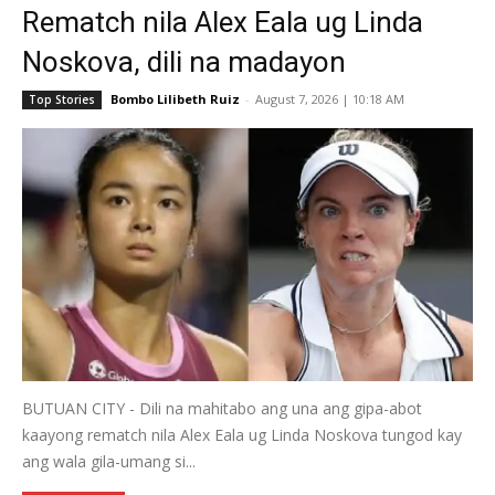
Rematch nila Alex Eala ug Linda
Noskova, dili na madayon
Bombo Lilibeth Ruiz
-
August 7, 2026 | 10:18 AM
Top Stories
BUTUAN CITY - Dili na mahitabo ang una ang gipa-abot
kaayong rematch nila Alex Eala ug Linda Noskova tungod kay
ang wala gila-umang si...