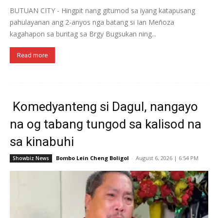
BUTUAN CITY - Hingpit nang gitumod sa iyang katapusang
pahulayanan ang 2-anyos nga batang si Ian Meñoza
kagahapon sa buntag sa Brgy Bugsukan ning...
Read more
Komedyanteng si Dagul, nangayo
na og tabang tungod sa kalisod na
sa kinabuhi
Bombo Lein Cheng Boligol
-
August 6, 2026 | 6:54 PM
Showbiz News