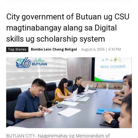
City government of Butuan ug CSU
magtinabangay alang sa Digital
skills ug scholarship system
Bombo Lein Cheng Boligol
-
August 6, 2026 | 6:10 PM
Top Stories
BUTUAN CITY- Nagpinirmahay og Memorandum of