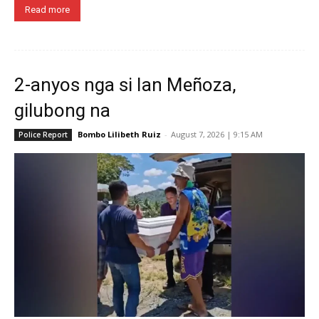
Read more
2-anyos nga si Ian Meñoza,
gilubong na
Bombo Lilibeth Ruiz
-
August 7, 2026 | 9:15 AM
Police Report