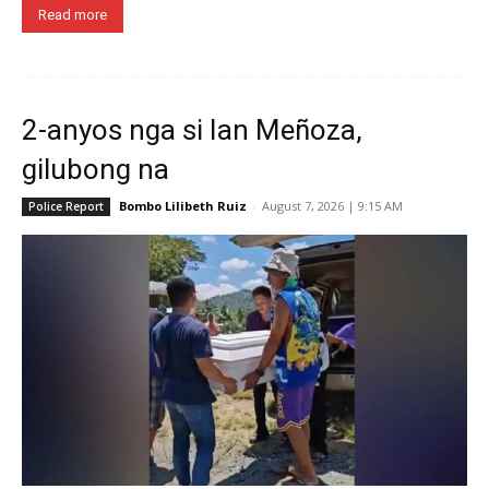
Read more
2-anyos nga si Ian Meñoza,
gilubong na
Bombo Lilibeth Ruiz
-
August 7, 2026 | 9:15 AM
Police Report