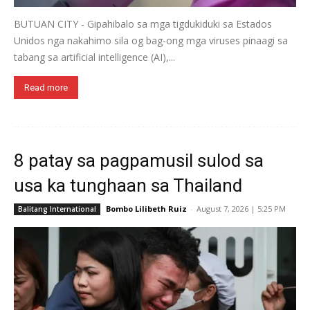
BUTUAN CITY - Gipahibalo sa mga tigdukiduki sa Estados
Unidos nga nakahimo sila og bag-ong mga viruses pinaagi sa
tabang sa artificial intelligence (AI),...
Read more
8 patay sa pagpamusil sulod sa
usa ka tunghaan sa Thailand
Bombo Lilibeth Ruiz
-
August 7, 2026 | 5:25 PM
Balitang International