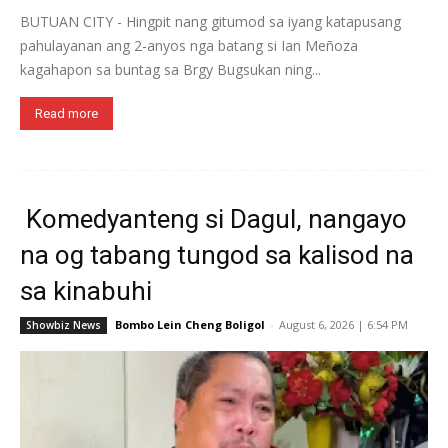
BUTUAN CITY - Hingpit nang gitumod sa iyang katapusang
pahulayanan ang 2-anyos nga batang si Ian Meñoza
kagahapon sa buntag sa Brgy Bugsukan ning...
Read more
Komedyanteng si Dagul, nangayo
na og tabang tungod sa kalisod na
sa kinabuhi
Bombo Lein Cheng Boligol
-
August 6, 2026 | 6:54 PM
Showbiz News