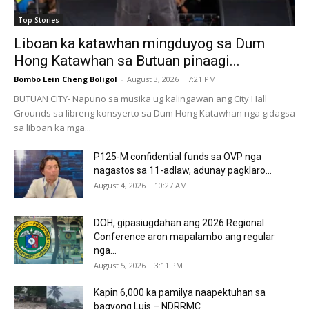
Top Stories
Liboan ka katawhan mingduyog sa Dum
Hong Katawhan sa Butuan pinaagi...
Bombo Lein Cheng Boligol
-
August 3, 2026 | 7:21 PM
BUTUAN CITY- Napuno sa musika ug kalingawan ang City Hall
Grounds sa libreng konsyerto sa Dum Hong Katawhan nga gidagsa
sa liboan ka mga...
P125-M confidential funds sa OVP nga
nagastos sa 11-adlaw, adunay pagklaro...
August 4, 2026 | 10:27 AM
DOH, gipasiugdahan ang 2026 Regional
Conference aron mapalambo ang regular
nga...
August 5, 2026 | 3:11 PM
Kapin 6,000 ka pamilya naapektuhan sa
bagyong Luis – NDRRMC