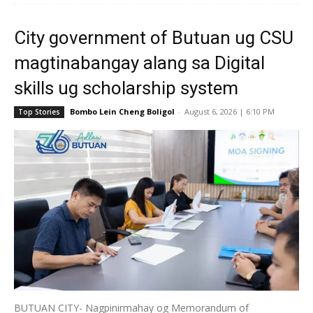
City government of Butuan ug CSU
magtinabangay alang sa Digital
skills ug scholarship system
Bombo Lein Cheng Boligol
-
August 6, 2026 | 6:10 PM
Top Stories
BUTUAN CITY- Nagpinirmahay og Memorandum of