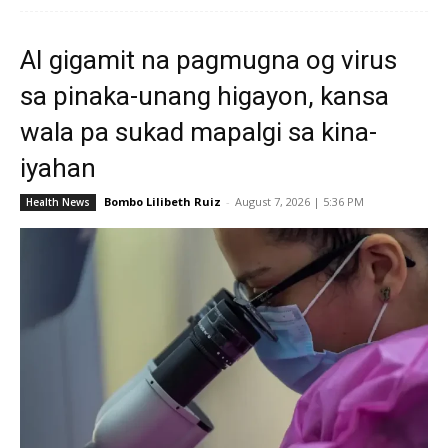
AI gigamit na pagmugna og virus
sa pinaka-unang higayon, kansa
wala pa sukad mapalgi sa kina-
iyahan
Bombo Lilibeth Ruiz
-
August 7, 2026 | 5:36 PM
Health News