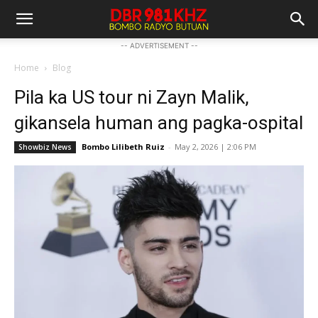
-- ADVERTISEMENT --
Home
Blog
Pila ka US tour ni Zayn Malik,
gikansela human ang pagka-ospital
Bombo Lilibeth Ruiz
-
May 2, 2026 | 2:06 PM
Showbiz News