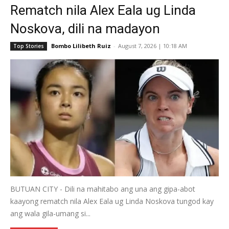
Rematch nila Alex Eala ug Linda
Noskova, dili na madayon
Bombo Lilibeth Ruiz
-
August 7, 2026 | 10:18 AM
Top Stories
BUTUAN CITY - Dili na mahitabo ang una ang gipa-abot
kaayong rematch nila Alex Eala ug Linda Noskova tungod kay
ang wala gila-umang si...