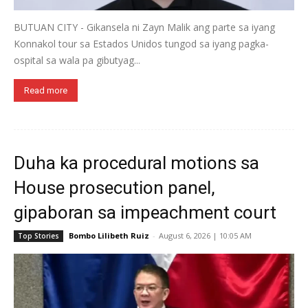
BUTUAN CITY - Gikansela ni Zayn Malik ang parte sa iyang
Konnakol tour sa Estados Unidos tungod sa iyang pagka-
ospital sa wala pa gibutyag...
Read more
Duha ka procedural motions sa
House prosecution panel,
gipaboran sa impeachment court
Bombo Lilibeth Ruiz
-
August 6, 2026 | 10:05 AM
Top Stories