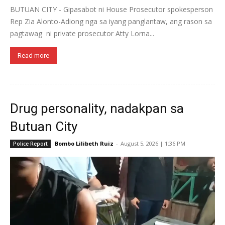
BUTUAN CITY - Gipasabot ni House Prosecutor spokesperson
Rep Zia Alonto-Adiong nga sa iyang panglantaw, ang rason sa
pagtawag ni private prosecutor Atty Lorna...
Read more
Drug personality, nadakpan sa
Butuan City
Bombo Lilibeth Ruiz
-
August 5, 2026 | 1:36 PM
Police Report