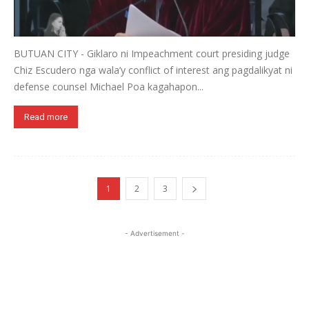
BUTUAN CITY - Giklaro ni Impeachment court presiding judge
Chiz Escudero nga wala’y conflict of interest ang pagdalikyat ni
defense counsel Michael Poa kagahapon...
Read more
1
2
3
- Advertisement -