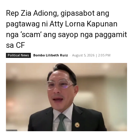
Rep Zia Adiong, gipasabot ang
pagtawag ni Atty Lorna Kapunan
nga ‘scam’ ang sayop nga paggamit
sa CF
Bombo Lilibeth Ruiz
-
August 5, 2026 | 2:05 PM
Political News