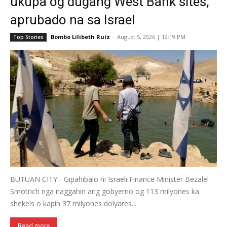
ukupa og dugang West Bank sites,
aprubado na sa Israel
Bombo Lilibeth Ruiz
-
August 5, 2026 | 12:19 PM
Top Stories
BUTUAN CITY - Gipahibalo ni Israeli Finance Minister Bezalel
Smotrich nga naggahin ang gobyerno og 113 milyones ka
shekels o kapin 37 milyones dolyares...
Read more