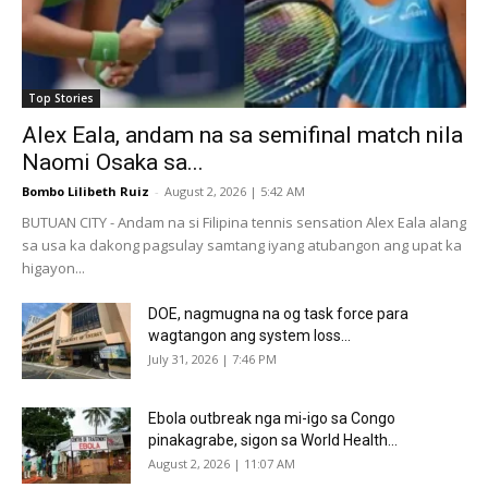
Top Stories
Alex Eala, andam na sa semifinal match nila
Naomi Osaka sa...
Bombo Lilibeth Ruiz
-
August 2, 2026 | 5:42 AM
BUTUAN CITY - Andam na si Filipina tennis sensation Alex Eala alang
sa usa ka dakong pagsulay samtang iyang atubangon ang upat ka
higayon...
DOE, nagmugna na og task force para
wagtangon ang system loss...
July 31, 2026 | 7:46 PM
Ebola outbreak nga mi-igo sa Congo
pinakagrabe, sigon sa World Health...
August 2, 2026 | 11:07 AM