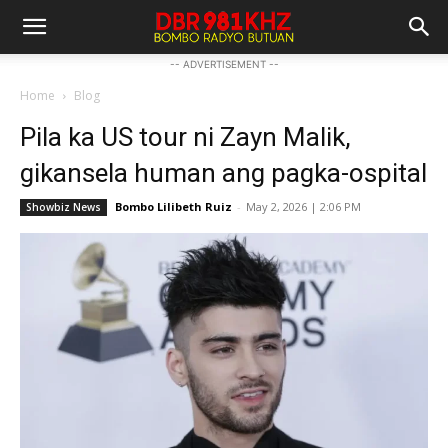
-- ADVERTISEMENT --
Home
Blog
Pila ka US tour ni Zayn Malik,
gikansela human ang pagka-ospital
Bombo Lilibeth Ruiz
-
May 2, 2026 | 2:06 PM
Showbiz News