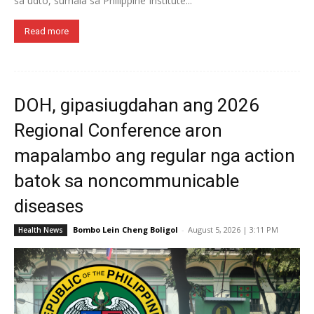
sa udto, sumala sa Philippine Institute...
Read more
DOH, gipasiugdahan ang 2026
Regional Conference aron
mapalambo ang regular nga action
batok sa noncommunicable
diseases
Bombo Lein Cheng Boligol
-
August 5, 2026 | 3:11 PM
Health News