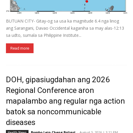
BUTUAN CITY- Gitay-og sa usa ka magnitude 6.4 nga linog
ang Sarangani, Davao Occidental kaganiha sa may alas-12:13
sa udto, sumala sa Philippine Institute...
Read more
DOH, gipasiugdahan ang 2026
Regional Conference aron
mapalambo ang regular nga action
batok sa noncommunicable
diseases
Bombo Lein Cheng Boligol
-
August 5, 2026 | 3:11 PM
Health News