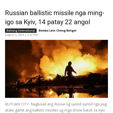
Russian ballistic missile nga ming-
igo sa Kyiv, 14 patay 22 angol
Bombo Lein Cheng Boligol
-
Balitang International
August 5, 2026 | 2:22 PM
BUTUAN CITY- Naglusad ang Russia og sunod-sunod nga pag-
atake gamit ang ballistic missiles ug mga drone batok sa Kyiv