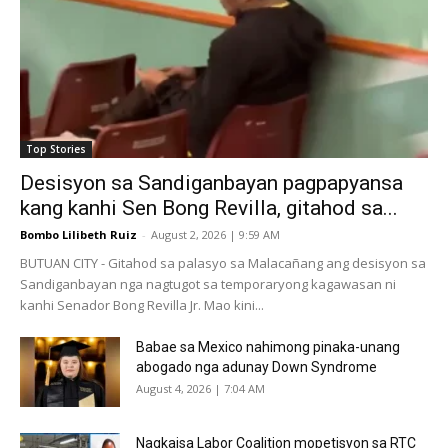
Top Stories
Desisyon sa Sandiganbayan pagpapyansa
kang kanhi Sen Bong Revilla, gitahod sa...
Bombo Lilibeth Ruiz
-
August 2, 2026 | 9:59 AM
BUTUAN CITY - Gitahod sa palasyo sa Malacañang ang desisyon sa
Sandiganbayan nga nagtugot sa temporaryong kagawasan ni
kanhi Senador Bong Revilla Jr. Mao kini...
Babae sa Mexico nahimong pinaka-unang
abogado nga adunay Down Syndrome
August 4, 2026 | 7:04 AM
Nagkaisa Labor Coalition mopetisyon sa RTC