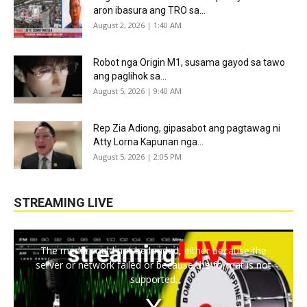
aron ibasura ang TRO sa...
August 2, 2026 | 1:40 AM
Robot nga Origin M1, susama gayod sa tawo
ang paglihok sa...
August 5, 2026 | 9:40 AM
Rep Zia Adiong, gipasabot ang pagtawag ni
Atty Lorna Kapunan nga...
August 5, 2026 | 2:05 PM
STREAMING LIVE
The media could not be loaded, either because the
server or network failed or because the format is not
supported.