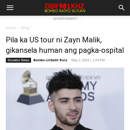
-- ADVERTISEMENT --
Home
Blog
Pila ka US tour ni Zayn Malik,
gikansela human ang pagka-ospital
Bombo Lilibeth Ruiz
-
May 2, 2026 | 2:06 PM
Showbiz News