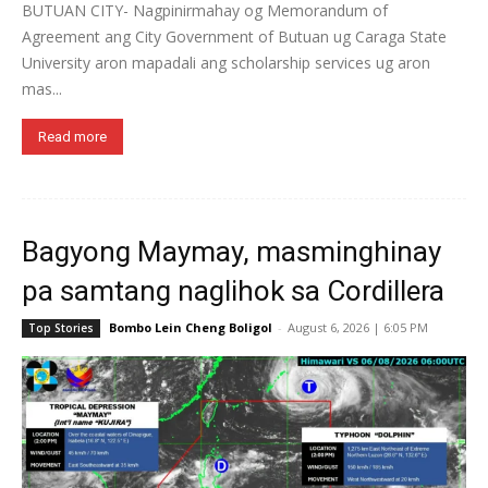
BUTUAN CITY- Nagpinirmahay og Memorandum of
Agreement ang City Government of Butuan ug Caraga State
University aron mapadali ang scholarship services ug aron
mas...
Read more
Bagyong Maymay, masminghinay
pa samtang naglihok sa Cordillera
Bombo Lein Cheng Boligol
-
August 6, 2026 | 6:05 PM
Top Stories