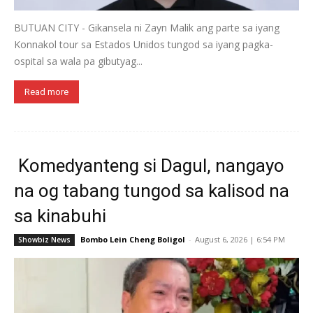
BUTUAN CITY - Gikansela ni Zayn Malik ang parte sa iyang
Konnakol tour sa Estados Unidos tungod sa iyang pagka-
ospital sa wala pa gibutyag...
Read more
Komedyanteng si Dagul, nangayo
na og tabang tungod sa kalisod na
sa kinabuhi
Bombo Lein Cheng Boligol
-
August 6, 2026 | 6:54 PM
Showbiz News