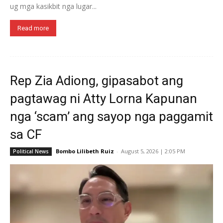
ug mga kasikbit nga lugar...
Read more
Rep Zia Adiong, gipasabot ang
pagtawag ni Atty Lorna Kapunan
nga ‘scam’ ang sayop nga paggamit
sa CF
Bombo Lilibeth Ruiz
-
August 5, 2026 | 2:05 PM
Political News