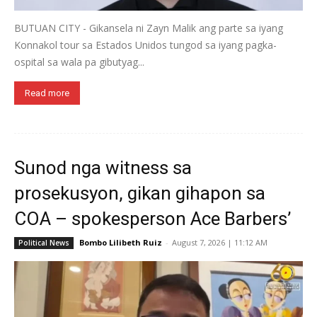
BUTUAN CITY - Gikansela ni Zayn Malik ang parte sa iyang
Konnakol tour sa Estados Unidos tungod sa iyang pagka-
ospital sa wala pa gibutyag...
Read more
Sunod nga witness sa
prosekusyon, gikan gihapon sa
COA – spokesperson Ace Barbers’
Bombo Lilibeth Ruiz
-
August 7, 2026 | 11:12 AM
Political News