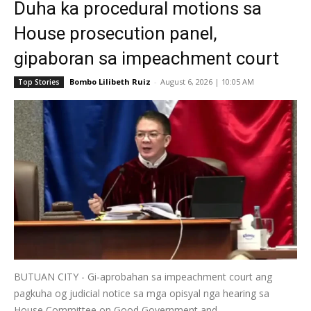
Duha ka procedural motions sa
House prosecution panel,
gipaboran sa impeachment court
Bombo Lilibeth Ruiz
-
August 6, 2026 | 10:05 AM
Top Stories
BUTUAN CITY - Gi-aprobahan sa impeachment court ang
pagkuha og judicial notice sa mga opisyal nga hearing sa
House Committee on Good Government and...