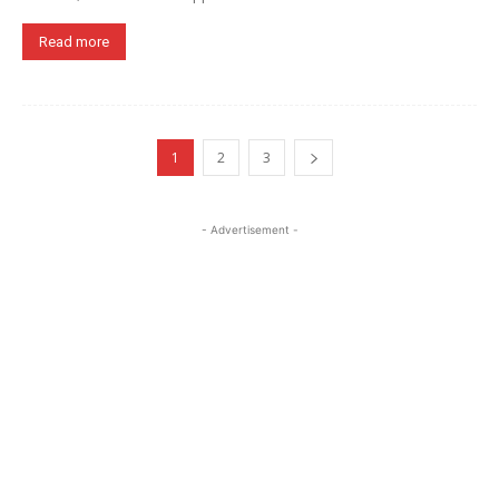
Read more
1
2
3
- Advertisement -