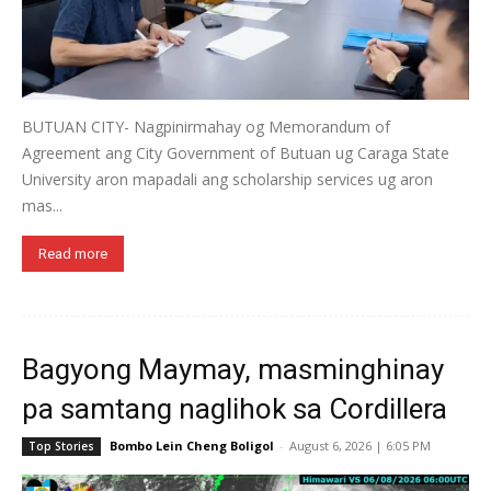
BUTUAN CITY- Nagpinirmahay og Memorandum of
Agreement ang City Government of Butuan ug Caraga State
University aron mapadali ang scholarship services ug aron
mas...
Read more
Bagyong Maymay, masminghinay
pa samtang naglihok sa Cordillera
Bombo Lein Cheng Boligol
-
August 6, 2026 | 6:05 PM
Top Stories