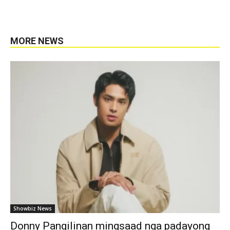
MORE NEWS
Showbiz News
Donny Pangilinan mingsaad nga padayong