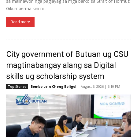
sa malinawon nga paglayag sa mga barko sa Strait of Hormuz.
Gikumperma kini ni...
Read more
City government of Butuan ug CSU
magtinabangay alang sa Digital
skills ug scholarship system
Bombo Lein Cheng Boligol
-
August 6, 2026 | 6:10 PM
Top Stories