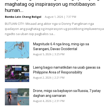
maghatag og inspirasyon ug motibasyon
human...
Bombo Lein Cheng Boligol
-
August 1, 2026 | 7:37 PM
BUTUAN CITY- Misaad ang aktor nga si Donny Pangilinan nga
ipadayon ang paghatag og inspirasyon ug positibong impluwensya
ngadto sa uban isip pagbalos sa...
Magnitude 6.4 nga linog, ming-igo sa
Sarangani, Davao Occidental
August 5, 2026 | 3:25 PM
Laeng bagyo namatikdan na usab gawas sa
Philippine Area of Responsibility
August 2, 2026 | 2:21 PM
Drone, miigo sa baybayon sa Russia, 7 patay
daghan ang samaran
August 4, 2026 | 2:31 PM