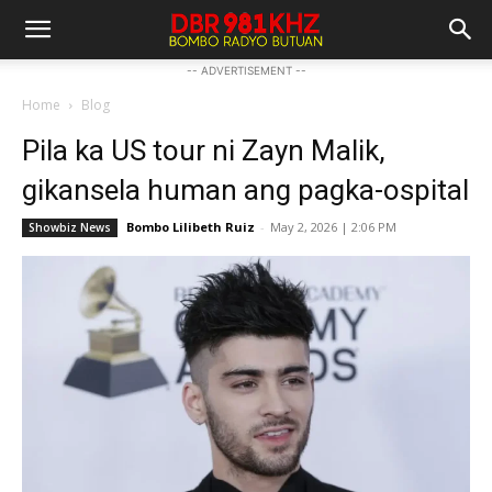
-- ADVERTISEMENT --
Home
Blog
Pila ka US tour ni Zayn Malik,
gikansela human ang pagka-ospital
Bombo Lilibeth Ruiz
-
May 2, 2026 | 2:06 PM
Showbiz News