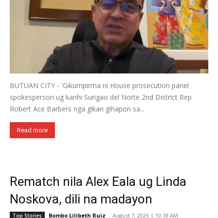
BUTUAN CITY - 'Gikumpirma ni House prosecution panel
spokesperson ug kanhi Surigao del Norte 2nd District Rep
Robert Ace Barbers nga gikan gihapon sa...
Read more
Rematch nila Alex Eala ug Linda
Noskova, dili na madayon
Bombo Lilibeth Ruiz
-
August 7, 2026 | 10:18 AM
Top Stories