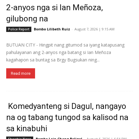
2-anyos nga si Ian Meñoza,
gilubong na
Bombo Lilibeth Ruiz
-
August 7, 2026 | 9:15 AM
Police Report
BUTUAN CITY - Hingpit nang gitumod sa iyang katapusang
pahulayanan ang 2-anyos nga batang si Ian Meñoza
kagahapon sa buntag sa Brgy Bugsukan ning...
Read more
Komedyanteng si Dagul, nangayo
na og tabang tungod sa kalisod na
sa kinabuhi
Bombo Lein Cheng Boligol
-
August 6, 2026 | 6:54 PM