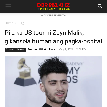
-- ADVERTISEMENT --
Home
Blog
Pila ka US tour ni Zayn Malik,
gikansela human ang pagka-ospital
Bombo Lilibeth Ruiz
-
May 2, 2026 | 2:06 PM
Showbiz News