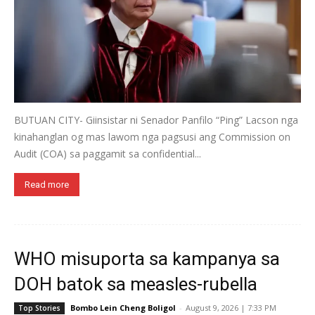
BUTUAN CITY- Giinsistar ni Senador Panfilo “Ping” Lacson nga
kinahanglan og mas lawom nga pagsusi ang Commission on
Audit (COA) sa paggamit sa confidential...
Read more
WHO misuporta sa kampanya sa
DOH batok sa measles-rubella
Bombo Lein Cheng Boligol
-
August 9, 2026 | 7:33 PM
Top Stories