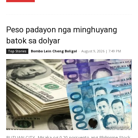
Peso padayon nga minghuyang
batok sa dolyar
Bombo Lein Cheng Boligol
-
August 9, 2026 | 7:49 PM
Top Stories
BUTUAN CITY- Misaka og 0.20 porsyento ang Philippine Stock