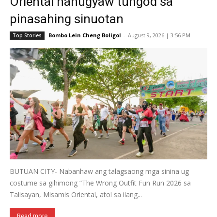
Oriental nahugyaw tungod sa
pinasahing sinuotan
Bombo Lein Cheng Boligol
-
August 9, 2026 | 3:56 PM
Top Stories
BUTUAN CITY- Nabanhaw ang talagsaong mga sinina ug
costume sa gihimong “The Wrong Outfit Fun Run 2026 sa
Talisayan, Misamis Oriental, atol sa ilang...
Read more