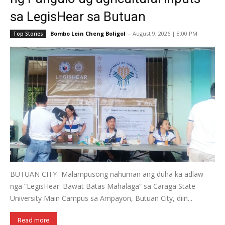
sa LegisHear sa Butuan
Bombo Lein Cheng Boligol
-
August 9, 2026 | 8:00 PM
Top Stories
BUTUAN CITY- Malampusong nahuman ang duha ka adlaw
nga “LegisHear: Bawat Batas Mahalaga” sa Caraga State
University Main Campus sa Ampayon, Butuan City, diin...
Read more