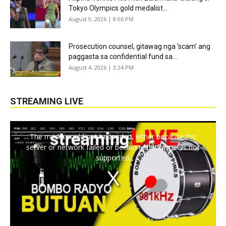
Tokyo Olympics gold medalist...
August 9, 2026 | 8:06 PM
Prosecution counsel, gitawag nga ‘scam’ ang
paggasta sa confidential fund sa...
August 4, 2026 | 3:24 PM
STREAMING LIVE
The media could not be loaded, either because the
server or network failed or because the format is not
supported.