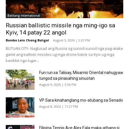
Balitang International
Russian ballistic missile nga ming-igo sa
Kyiv, 14 patay 22 angol
Bombo Lein Cheng Boligol
-
August 5, 2026 | 2:22 PM
BUTUAN CITY- Naglusad ang Russia og sunod-sunod nga pag-atake
gamit ang ballistic missiles ug mga drone batok sa Kyiv ug mga
kasikbit nga lugar...
Fun run sa Talisay, Misamis Oriental nahugyaw
tungod sa pinasahing sinuotan
August 9, 2026 | 3:56 PM
VP Sara kinahanglang mo-atubang sa Senado
August 8, 2026 | 11:27 PM
Filipina Tennis Ace Alex Eala maka-atbang si