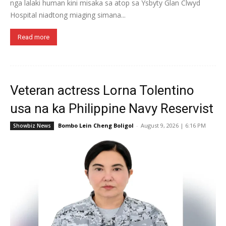
nga lalaki human kini misaka sa atop sa Ysbyty Glan Clwyd
Hospital niadtong miaging simana...
Read more
Veteran actress Lorna Tolentino
usa na ka Philippine Navy Reservist
Bombo Lein Cheng Boligol
-
August 9, 2026 | 6:16 PM
Showbiz News