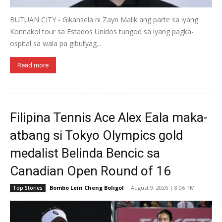
BUTUAN CITY - Gikansela ni Zayn Malik ang parte sa iyang
Konnakol tour sa Estados Unidos tungod sa iyang pagka-
ospital sa wala pa gibutyag...
Read more
Filipina Tennis Ace Alex Eala maka-
atbang si Tokyo Olympics gold
medalist Belinda Bencic sa
Canadian Open Round of 16
Bombo Lein Cheng Boligol
-
August 9, 2026 | 8:06 PM
Top Stories