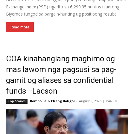
Exchange index (PSEi) ngadto sa 6,290.35 puntos niadtong
Biyernes tungod sa bargain-hunting ug positibong resulta...
Read more
COA kinahanglang maghimo og
mas lawom nga pagsusi sa pag-
gamit og aliases sa confidential
funds—Lacson
Bombo Lein Cheng Boligol
-
August 9, 2026 | 7:44 PM
Top Stories