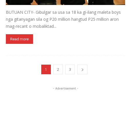
BUTUAN CITY- Gibulgar sa usa sa 18 ka gi-ilang maleta boys
nga gitanyagan sila og P20 million hangtud P25 million aron
mag-recant o mobaliktad...
Read more
1
2
3
- Advertisement -