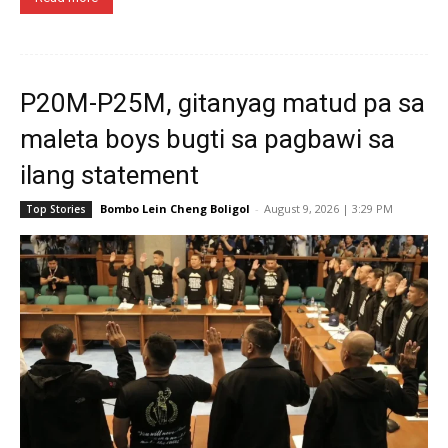
P20M-P25M, gitanyag matud pa sa
maleta boys bugti sa pagbawi sa
ilang statement
Bombo Lein Cheng Boligol
-
August 9, 2026 | 3:29 PM
Top Stories