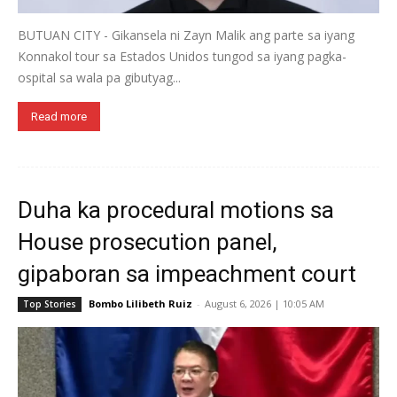
BUTUAN CITY - Gikansela ni Zayn Malik ang parte sa iyang
Konnakol tour sa Estados Unidos tungod sa iyang pagka-
ospital sa wala pa gibutyag...
Read more
Duha ka procedural motions sa
House prosecution panel,
gipaboran sa impeachment court
Bombo Lilibeth Ruiz
-
August 6, 2026 | 10:05 AM
Top Stories