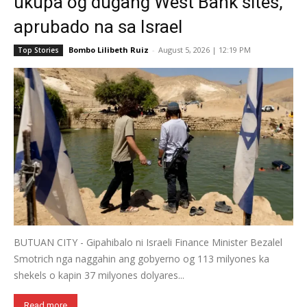
ukupa og dugang West Bank sites,
aprubado na sa Israel
Bombo Lilibeth Ruiz
-
August 5, 2026 | 12:19 PM
Top Stories
BUTUAN CITY - Gipahibalo ni Israeli Finance Minister Bezalel
Smotrich nga naggahin ang gobyerno og 113 milyones ka
shekels o kapin 37 milyones dolyares...
Read more