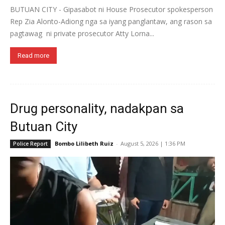
BUTUAN CITY - Gipasabot ni House Prosecutor spokesperson
Rep Zia Alonto-Adiong nga sa iyang panglantaw, ang rason sa
pagtawag ni private prosecutor Atty Lorna...
Read more
Drug personality, nadakpan sa
Butuan City
Bombo Lilibeth Ruiz
-
August 5, 2026 | 1:36 PM
Police Report