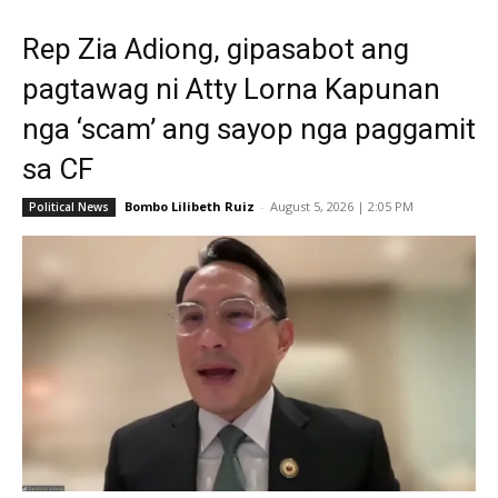
Rep Zia Adiong, gipasabot ang
pagtawag ni Atty Lorna Kapunan
nga ‘scam’ ang sayop nga paggamit
sa CF
Bombo Lilibeth Ruiz
-
August 5, 2026 | 2:05 PM
Political News