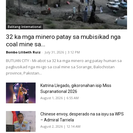
Balitang International
32 ka mga minero patay sa mubisikad nga
coal mine sa...
Bombo Lilibeth Ruiz
-
July 31, 2026 | 3:12 PM
BUTUAN CITY - Mi-abot sa 32 ka mga minero ang patay human sa
pagbusikad nga mi-igo sa coal mine sa Sorange, Balochistan
province, Pakistan...
Katrina Llegado, gikoronahan isip Miss
Supranational 2026
August 1, 2026 | 6:55 AM
Chinese envoy, desperado na sa isyu sa WPS
– Admiral Tarriela
August 2, 2026 | 12:14 AM