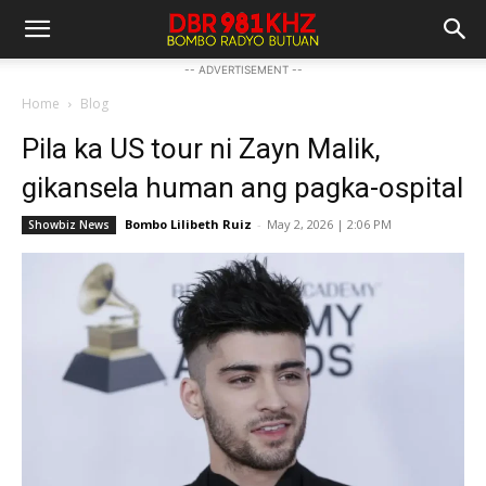
-- ADVERTISEMENT --
Home
Blog
Pila ka US tour ni Zayn Malik,
gikansela human ang pagka-ospital
Bombo Lilibeth Ruiz
-
May 2, 2026 | 2:06 PM
Showbiz News