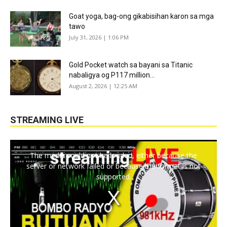
Goat yoga, bag-ong gikabisihan karon sa mga
tawo
July 31, 2026 | 1:06 PM
Gold Pocket watch sa bayani sa Titanic
nabaligya og P117 million...
August 2, 2026 | 12:25 AM
STREAMING LIVE
The media could not be loaded, either because the
server or network failed or because the format is not
supported.