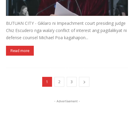
BUTUAN CITY - Giklaro ni Impeachment court presiding judge
Chiz Escudero nga wala’y conflict of interest ang pagdalikyat ni
defense counsel Michael Poa kagahapon...
Read more
1
2
3
- Advertisement -