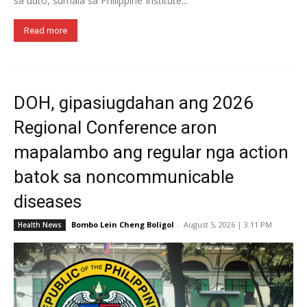
sa udto, sumala sa Philippine Institute...
Read more
DOH, gipasiugdahan ang 2026
Regional Conference aron
mapalambo ang regular nga action
batok sa noncommunicable
diseases
Bombo Lein Cheng Boligol
-
August 5, 2026 | 3:11 PM
Health News