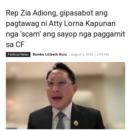
Rep Zia Adiong, gipasabot ang
pagtawag ni Atty Lorna Kapunan
nga ‘scam’ ang sayop nga paggamit
sa CF
Bombo Lilibeth Ruiz
-
August 5, 2026 | 2:05 PM
Political News