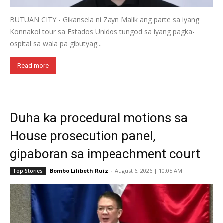
BUTUAN CITY - Gikansela ni Zayn Malik ang parte sa iyang
Konnakol tour sa Estados Unidos tungod sa iyang pagka-
ospital sa wala pa gibutyag...
Read more
Duha ka procedural motions sa
House prosecution panel,
gipaboran sa impeachment court
Bombo Lilibeth Ruiz
-
August 6, 2026 | 10:05 AM
Top Stories