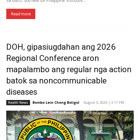
sa udto, sumala sa Philippine Institute...
Read more
DOH, gipasiugdahan ang 2026
Regional Conference aron
mapalambo ang regular nga action
batok sa noncommunicable
diseases
Bombo Lein Cheng Boligol
-
August 5, 2026 | 3:11 PM
Health News