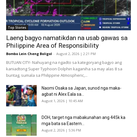
Top Stories
Laeng bagyo namatikdan na usab gawas sa
Philippine Area of Responsibility
Bombo Lein Cheng Boligol
-
August 2, 2026 | 2:21 PM
BUTUAN CITY- Nahuyang na ngadto sa kategoryang bagyo ang
kaniadtong Super Typhoon Dolphin kaganiha sa may alas 8 sa
buntag, sumala sa Philippine Atmospheric,...
Naomi Osaka sa Japan, sunod nga maka-
agbat ni Alex Eala sa...
August 1, 2026 | 10:45 AM
DOH, target nga mabakunahan ang 445k ka
mga bata sa Eastern...
August 2, 2026 | 5:36 PM