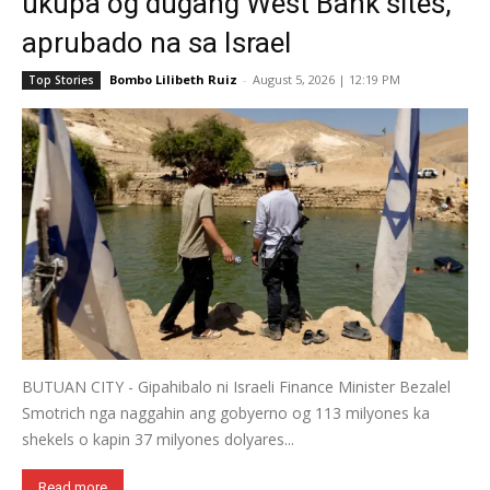
ukupa og dugang West Bank sites,
aprubado na sa Israel
Bombo Lilibeth Ruiz
-
August 5, 2026 | 12:19 PM
Top Stories
BUTUAN CITY - Gipahibalo ni Israeli Finance Minister Bezalel
Smotrich nga naggahin ang gobyerno og 113 milyones ka
shekels o kapin 37 milyones dolyares...
Read more