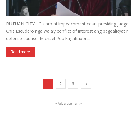
BUTUAN CITY - Giklaro ni Impeachment court presiding judge
Chiz Escudero nga wala’y conflict of interest ang pagdalikyat ni
defense counsel Michael Poa kagahapon...
Read more
1
2
3
- Advertisement -