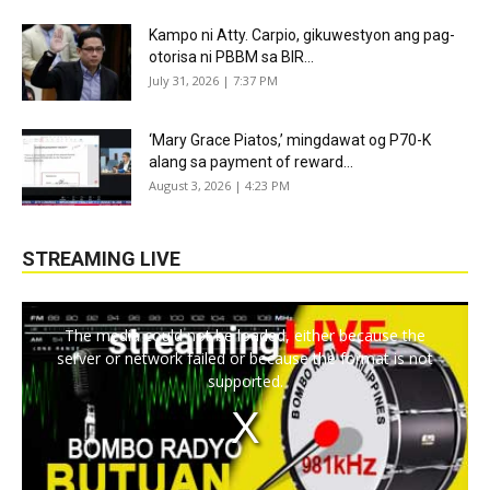
Kampo ni Atty. Carpio, gikuwestyon ang pag-
otorisa ni PBBM sa BIR...
July 31, 2026 | 7:37 PM
‘Mary Grace Piatos,’ mingdawat og P70-K
alang sa payment of reward...
August 3, 2026 | 4:23 PM
STREAMING LIVE
The media could not be loaded, either because the
server or network failed or because the format is not
supported.