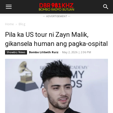
-- ADVERTISEMENT --
Home
Blog
Pila ka US tour ni Zayn Malik,
gikansela human ang pagka-ospital
Bombo Lilibeth Ruiz
-
May 2, 2026 | 2:06 PM
Showbiz News