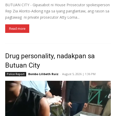
BUTUAN CITY - Gipasabot ni House Prosecutor spokesperson
Rep Zia Alonto-Adiong nga sa iyang panglantaw, ang rason sa
pagtawag ni private prosecutor Atty Lorna...
Read more
Drug personality, nadakpan sa
Butuan City
Bombo Lilibeth Ruiz
-
August 5, 2026 | 1:36 PM
Police Report