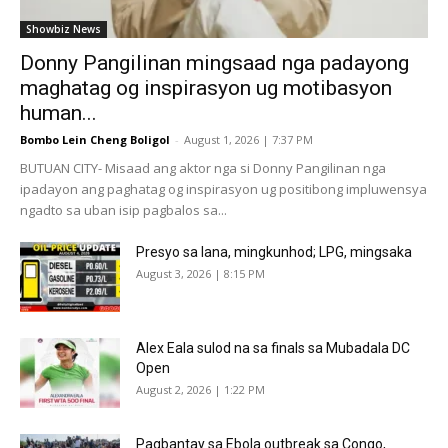
Showbiz News
Donny Pangilinan mingsaad nga padayong
maghatag og inspirasyon ug motibasyon
human...
Bombo Lein Cheng Boligol
-
August 1, 2026 | 7:37 PM
BUTUAN CITY- Misaad ang aktor nga si Donny Pangilinan nga
ipadayon ang paghatag og inspirasyon ug positibong impluwensya
ngadto sa uban isip pagbalos sa...
Presyo sa lana, mingkunhod; LPG, mingsaka
August 3, 2026 | 8:15 PM
Alex Eala sulod na sa finals sa Mubadala DC
Open
August 2, 2026 | 1:22 PM
Pagbantay sa Ebola outbreak sa Congo,