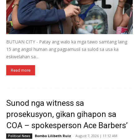
BUTUAN CITY - Patay ang walo ka mga tawo samtang laing
15 ang angol human ang pagpamusil sa sulod sa usa ka
eskwelahan sa...
Read more
Sunod nga witness sa
prosekusyon, gikan gihapon sa
COA – spokesperson Ace Barbers’
Bombo Lilibeth Ruiz
-
August 7, 2026 | 11:12 AM
Political News