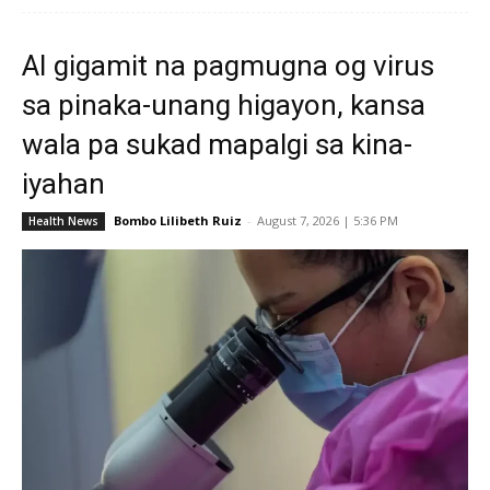
AI gigamit na pagmugna og virus
sa pinaka-unang higayon, kansa
wala pa sukad mapalgi sa kina-
iyahan
Bombo Lilibeth Ruiz
-
August 7, 2026 | 5:36 PM
Health News