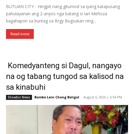
BUTUAN CITY - Hingpit nang gitumod sa iyang katapusang
pahulayanan ang 2-anyos nga batang si Ian Meñoza
kagahapon sa buntag sa Brgy Bugsukan ning...
Read more
Komedyanteng si Dagul, nangayo
na og tabang tungod sa kalisod na
sa kinabuhi
Bombo Lein Cheng Boligol
-
August 6, 2026 | 6:54 PM
Showbiz News