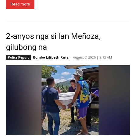
Read more
2-anyos nga si Ian Meñoza,
gilubong na
Bombo Lilibeth Ruiz
-
August 7, 2026 | 9:15 AM
Police Report