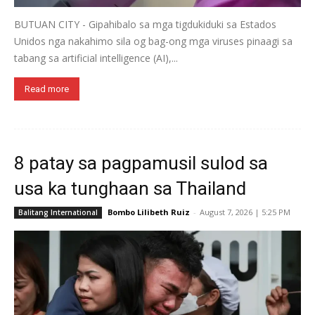
BUTUAN CITY - Gipahibalo sa mga tigdukiduki sa Estados
Unidos nga nakahimo sila og bag-ong mga viruses pinaagi sa
tabang sa artificial intelligence (AI),...
Read more
8 patay sa pagpamusil sulod sa
usa ka tunghaan sa Thailand
Bombo Lilibeth Ruiz
-
August 7, 2026 | 5:25 PM
Balitang International