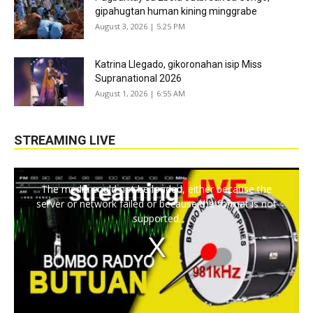
gipahugtan human kining minggrabe
August 3, 2026 | 5:25 PM
Katrina Llegado, gikoronahan isip Miss
Supranational 2026
August 1, 2026 | 6:55 AM
STREAMING LIVE
The media could not be loaded, either because the
server or network failed or because the format is not
supported.