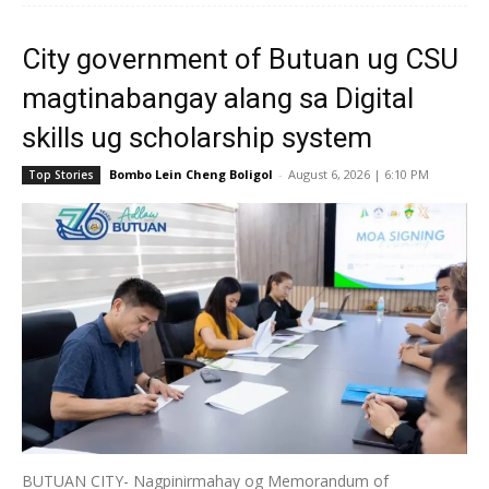
City government of Butuan ug CSU
magtinabangay alang sa Digital
skills ug scholarship system
Bombo Lein Cheng Boligol
-
August 6, 2026 | 6:10 PM
Top Stories
BUTUAN CITY- Nagpinirmahay og Memorandum of