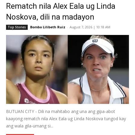
Rematch nila Alex Eala ug Linda
Noskova, dili na madayon
Bombo Lilibeth Ruiz
-
August 7, 2026 | 10:18 AM
Top Stories
BUTUAN CITY - Dili na mahitabo ang una ang gipa-abot
kaayong rematch nila Alex Eala ug Linda Noskova tungod kay
ang wala gila-umang si...