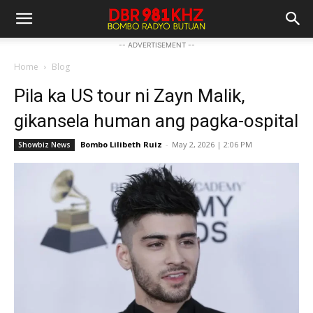
-- ADVERTISEMENT --
Home
Blog
Pila ka US tour ni Zayn Malik,
gikansela human ang pagka-ospital
Bombo Lilibeth Ruiz
-
May 2, 2026 | 2:06 PM
Showbiz News